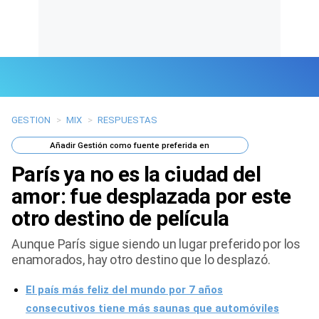
GESTION
>
MIX
>
RESPUESTAS
Últimas Noticias
Añadir
Gestión
como fuente preferida en
Mi Bolsillo
París ya no es la ciudad del
Respuestas
amor: fue desplazada por este
otro destino de película
Gente
Aunque París sigue siendo un lugar preferido por los
Vida Laboral
enamorados, hay otro destino que lo desplazó.
Tendencias Mix
El país más feliz del mundo por 7 años
consecutivos tiene más saunas que automóviles
Sports