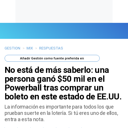
GESTION
>
MIX
>
RESPUESTAS
Últimas Noticias
Añadir
Gestión
como fuente preferida en
Mi Bolsillo
No está de más saberlo: una
Respuestas
persona ganó $50 mil en el
Powerball tras comprar un
Gente
boleto en este estado de EE.UU.
Vida Laboral
La información es importante para todos los que
prueban suerte en la lotería. Si tú eres uno de ellos,
Tendencias Mix
entra a esta nota.
Sports