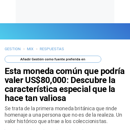
GESTION
>
MIX
>
RESPUESTAS
Últimas Noticias
Añadir
Gestión
como fuente preferida en
Mi Bolsillo
Esta moneda común que podría
Respuestas
valer US$80,000: Descubre la
característica especial que la
Gente
hace tan valiosa
Vida Laboral
Se trata de la primera moneda británica que rinde
homenaje a una persona que no es de la realeza. Un
Tendencias Mix
valor histórico que atrae a los coleccionistas.
Sports