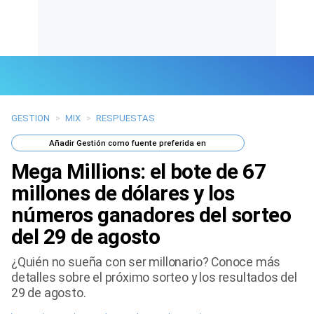
GESTION
>
MIX
>
RESPUESTAS
Últimas Noticias
Añadir
Gestión
como fuente preferida en
Mi Bolsillo
Mega Millions: el bote de 67
Respuestas
millones de dólares y los
números ganadores del sorteo
Gente
del 29 de agosto
Vida Laboral
¿Quién no sueña con ser millonario? Conoce más
detalles sobre el próximo sorteo y los resultados del
Tendencias Mix
29 de agosto.
Sports