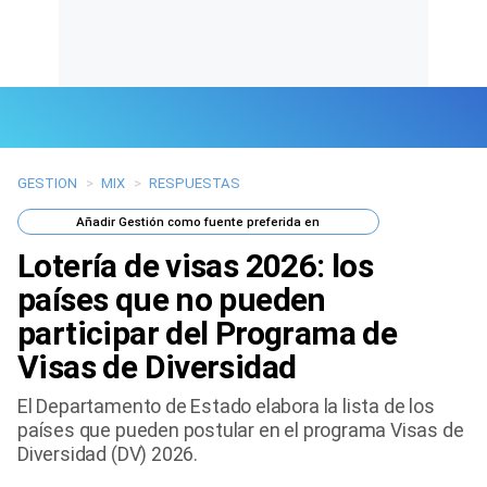
GESTION
>
MIX
>
RESPUESTAS
Últimas Noticias
Añadir
Gestión
como fuente preferida en
Mi Bolsillo
Lotería de visas 2026: los
Respuestas
países que no pueden
participar del Programa de
Gente
Visas de Diversidad
Vida Laboral
El Departamento de Estado elabora la lista de los
países que pueden postular en el programa Visas de
Tendencias Mix
Diversidad (DV) 2026.
Sports