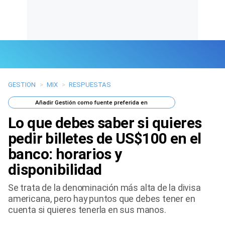
GESTION
>
MIX
>
RESPUESTAS
Últimas Noticias
Añadir
Gestión
como fuente preferida en
Mi Bolsillo
Lo que debes saber si quieres
Respuestas
pedir billetes de US$100 en el
banco: horarios y
Gente
disponibilidad
Vida Laboral
Se trata de la denominación más alta de la divisa
americana, pero hay puntos que debes tener en
Tendencias Mix
cuenta si quieres tenerla en sus manos.
Sports