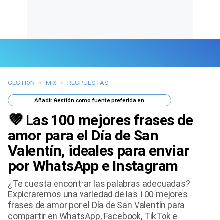
GESTION
>
MIX
>
RESPUESTAS
Últimas Noticias
Añadir
Gestión
como fuente preferida en
Mi Bolsillo
💜 Las 100 mejores frases de
Respuestas
amor para el Día de San
Valentín, ideales para enviar
Gente
por WhatsApp e Instagram
Vida Laboral
¿Te cuesta encontrar las palabras adecuadas?
Exploraremos una variedad de las 100 mejores
Tendencias Mix
frases de amor por el Día de San Valentín para
compartir en WhatsApp, Facebook, TikTok e
Sports