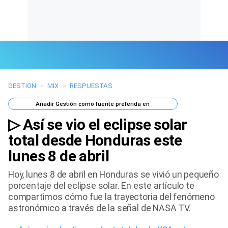
GESTION
>
MIX
>
RESPUESTAS
Últimas Noticias
Añadir
Gestión
como fuente preferida en
Mi Bolsillo
▷ Así se vio el eclipse solar
Respuestas
total desde Honduras este
lunes 8 de abril
Gente
Hoy, lunes 8 de abril en Honduras se vivió un pequeño
Vida Laboral
porcentaje del eclipse solar. En este artículo te
compartimos cómo fue la trayectoria del fenómeno
Tendencias Mix
astronómico a través de la señal de NASA TV.
Sports