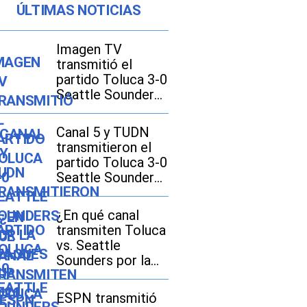
ÚLTIMAS NOTICIAS
Imagen TV
transmitió el
partido Toluca 3-0
Seattle Sounders
por la Leagues
Cup 2026
Canal 5 y TUDN
transmitieron el
partido Toluca 3-0
Seattle Sounders
por la Leagues
Cup 2026
¿En qué canal
transmiten Toluca
vs. Seattle
Sounders por la
Leagues Cup 2026
en EE.UU. y
ESPN transmitió
México?