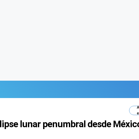
A
e
clipse lunar penumbral desde México