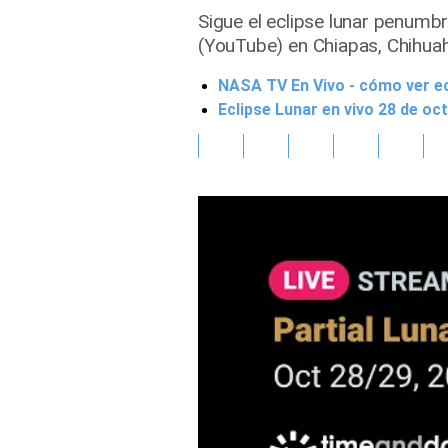
Sigue el eclipse lunar penumb
Gente
(YouTube) en Chiapas, Chihua
NASA TV En Vivo - cómo ver ecl
Vida Laboral
Eclipse Lunar en vivo 28 de oc
Tendencias Mix
Sports