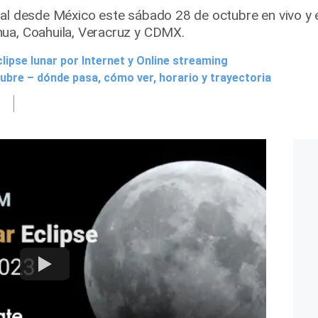
ral desde México este sábado 28 de octubre en vivo y 
hua, Coahuila, Veracruz y CDMX.
ipse lunar por Internet y Online streaming
tubre – dónde pasa, cómo ver, horario y trayectoria