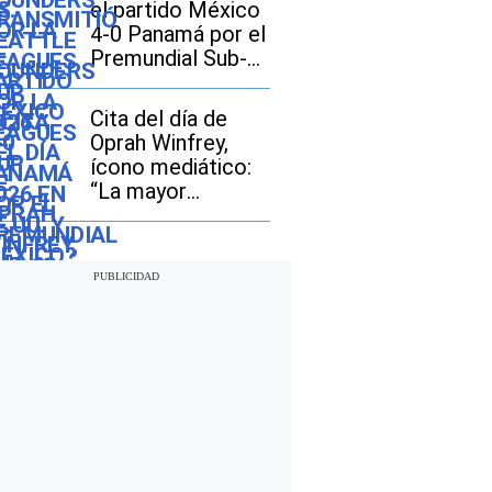
el partido México
4-0 Panamá por el
Premundial Sub-
20
Cita del día de
Oprah Winfrey,
ícono mediático:
“La mayor
aventura que
puedes
emprender es vivir
la vida de tus
sueños”