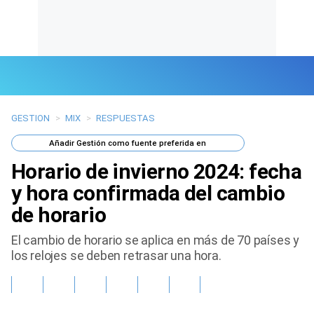
GESTION
>
MIX
>
RESPUESTAS
Últimas Noticias
Añadir
Gestión
como fuente preferida en
Mi Bolsillo
Horario de invierno 2024: fecha
Respuestas
y hora confirmada del cambio
de horario
Gente
El cambio de horario se aplica en más de 70 países y
Vida Laboral
los relojes se deben retrasar una hora.
Tendencias Mix
Sports