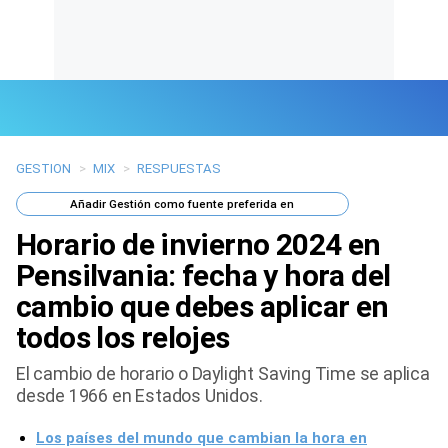
GESTION
>
MIX
>
RESPUESTAS
Últimas Noticias
Añadir
Gestión
como fuente preferida en
Mi Bolsillo
Horario de invierno 2024 en
Respuestas
Pensilvania: fecha y hora del
cambio que debes aplicar en
Gente
todos los relojes
Vida Laboral
El cambio de horario o Daylight Saving Time se aplica
desde 1966 en Estados Unidos.
Tendencias Mix
Los países del mundo que cambian la hora en
Sports