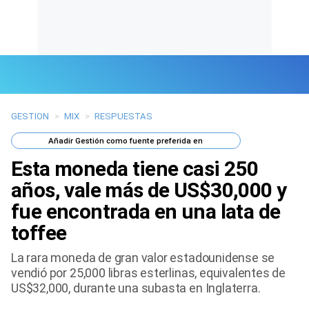
GESTION
>
MIX
>
RESPUESTAS
Últimas Noticias
Añadir
Gestión
como fuente preferida en
Mi Bolsillo
Esta moneda tiene casi 250
Respuestas
años, vale más de US$30,000 y
fue encontrada en una lata de
Gente
toffee
Vida Laboral
La rara moneda de gran valor estadounidense se
vendió por 25,000 libras esterlinas, equivalentes de
Tendencias Mix
US$32,000, durante una subasta en Inglaterra.
Sports