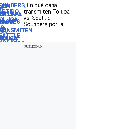
Cup 2026
¿En qué canal
transmiten Toluca
vs. Seattle
Sounders por la
Leagues Cup 2026
en EE.UU. y
México?