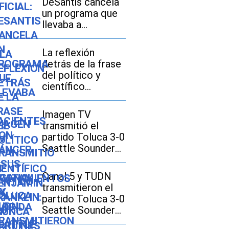
DeSantis cancela
un programa que
llevaba a
pacientes con
cáncer a sus
La reflexión
tratamientos en
detrás de la frase
Florida
del político y
científico
Benjamin Franklin:
“Nunca arruines
Imagen TV
una disculpa con
transmitió el
una excusa”
partido Toluca 3-0
Seattle Sounders
por la Leagues
Cup 2026
Canal 5 y TUDN
transmitieron el
partido Toluca 3-0
Seattle Sounders
por la Leagues