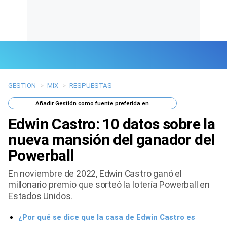
GESTION
>
MIX
>
RESPUESTAS
Últimas Noticias
Añadir
Gestión
como fuente preferida en
Mi Bolsillo
Edwin Castro: 10 datos sobre la
Respuestas
nueva mansión del ganador del
Powerball
Gente
En noviembre de 2022, Edwin Castro ganó el
Vida Laboral
millonario premio que sorteó la lotería Powerball en
Estados Unidos.
Tendencias Mix
¿Por qué se dice que la casa de Edwin Castro es
Sports