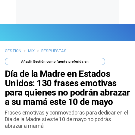
GESTION
>
MIX
>
RESPUESTAS
Últimas Noticias
Añadir
Gestión
como fuente preferida en
Mi Bolsillo
Día de la Madre en Estados
Respuestas
Unidos: 130 frases emotivas
para quienes no podrán abrazar
Gente
a su mamá este 10 de mayo
Vida Laboral
Frases emotivas y conmovedoras para dedicar en el
Día de la Madre si este 10 de mayo no podrás
Tendencias Mix
abrazar a mamá.
Sports