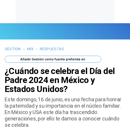
GESTION
>
MIX
>
RESPUESTAS
Últimas Noticias
Añadir
Gestión
como fuente preferida en
Mi Bolsillo
¿Cuándo se celebra el Día del
Respuestas
Padre 2024 en México y
Estados Unidos?
Gente
Este domingo, 16 de junio, es una fecha para honrar
Vida Laboral
la paternidad y su importancia en el núcleo familiar.
En México y USA este día ha trascendido
Tendencias Mix
generaciones, por ello te damos a conocer cuándo
se celebra.
Sports