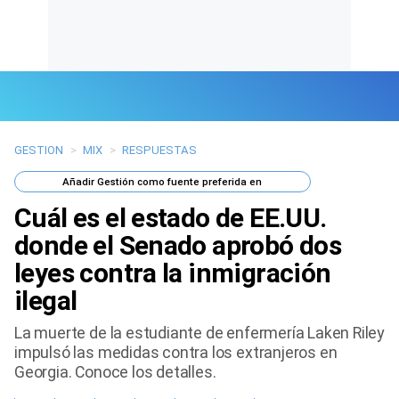
GESTION
>
MIX
>
RESPUESTAS
Últimas Noticias
Añadir
Gestión
como fuente preferida en
Mi Bolsillo
Cuál es el estado de EE.UU.
Respuestas
donde el Senado aprobó dos
leyes contra la inmigración
Gente
ilegal
Vida Laboral
La muerte de la estudiante de enfermería Laken Riley
impulsó las medidas contra los extranjeros en
Tendencias Mix
Georgia. Conoce los detalles.
Sports