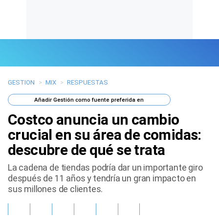
GESTION
>
MIX
>
RESPUESTAS
Últimas Noticias
Añadir
Gestión
como fuente preferida en
Mi Bolsillo
Costco anuncia un cambio
Respuestas
crucial en su área de comidas:
descubre de qué se trata
Gente
La cadena de tiendas podría dar un importante giro
Vida Laboral
después de 11 años y tendría un gran impacto en
sus millones de clientes.
Tendencias Mix
Sports