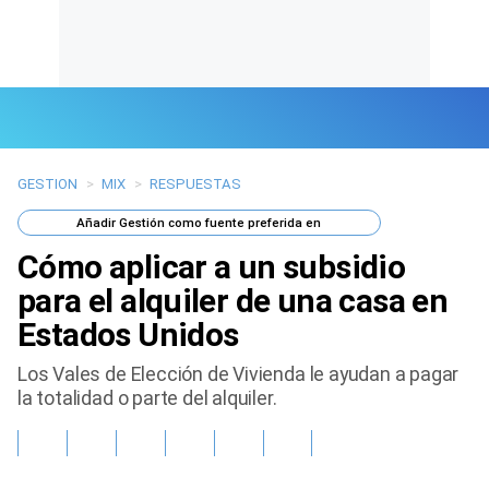
GESTION
>
MIX
>
RESPUESTAS
Últimas Noticias
Añadir
Gestión
como fuente preferida en
Mi Bolsillo
Cómo aplicar a un subsidio
Respuestas
para el alquiler de una casa en
Estados Unidos
Gente
Los Vales de Elección de Vivienda le ayudan a pagar
Vida Laboral
la totalidad o parte del alquiler.
Tendencias Mix
Sports