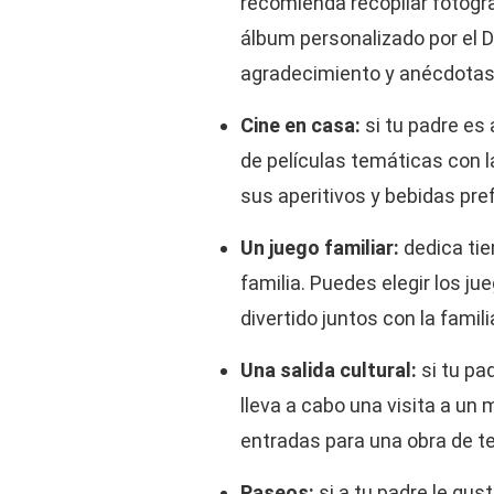
recomienda recopilar fotogra
álbum personalizado por el D
agradecimiento y anécdotas 
Cine en casa:
si tu padre es
de películas temáticas con l
sus aperitivos y bebidas pre
Un juego familiar:
dedica ti
familia. Puedes elegir los ju
divertido juntos con la famili
Una salida cultural:
si tu pa
lleva a cabo una visita a un 
entradas para una obra de t
Paseos:
si a tu padre le gus