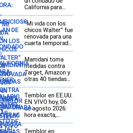
un condado de
California para
tener el salario
mínimo más alto
“Mi vida con los
de EE. UU.
chicos Walter” fue
renovada para una
cuarta temporada:
Netflix apuesta
por más drama
Mamdani toma
adolescente
medidas contra
Target, Amazon y
otras 40 tiendas
online en Nueva
York: quiénes
Temblor en EE.UU.
están afectados y
EN VIVO hoy, 06
por qué
de agosto 2026:
hora exacta,
magnitud y dónde
fue el epicentro
Temblor en