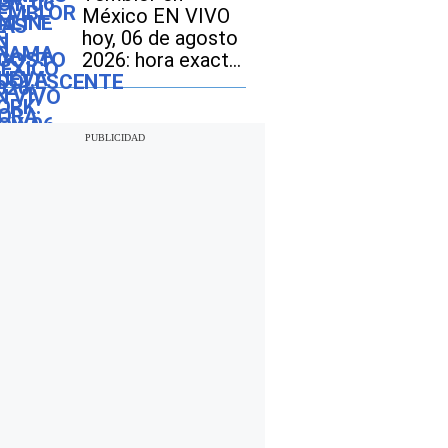
del último sismo
México EN VIVO
hoy, 06 de agosto
2026: hora exacta,
magnitud y dónde
fue el epicentro
del último sismo