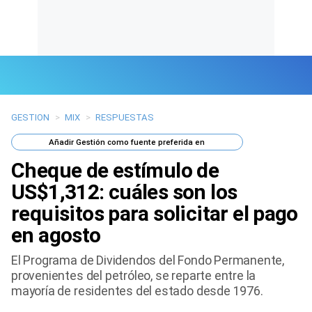
GESTION
>
MIX
>
RESPUESTAS
Últimas Noticias
Añadir
Gestión
como fuente preferida en
Mi Bolsillo
Cheque de estímulo de
Respuestas
US$1,312: cuáles son los
requisitos para solicitar el pago
Gente
en agosto
Vida Laboral
El Programa de Dividendos del Fondo Permanente,
provenientes del petróleo, se reparte entre la
Tendencias Mix
mayoría de residentes del estado desde 1976.
Sports