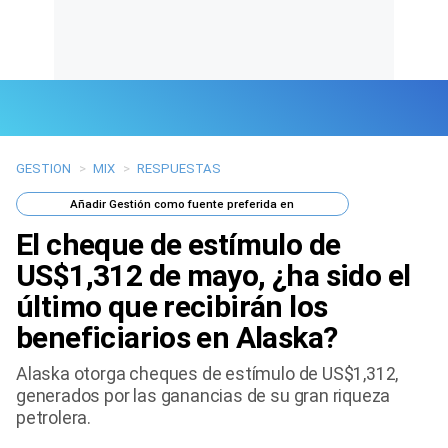
GESTION
>
MIX
>
RESPUESTAS
Últimas Noticias
Añadir
Gestión
como fuente preferida en
Mi Bolsillo
El cheque de estímulo de
Respuestas
US$1,312 de mayo, ¿ha sido el
último que recibirán los
Gente
beneficiarios en Alaska?
Vida Laboral
Alaska otorga cheques de estímulo de US$1,312,
generados por las ganancias de su gran riqueza
Tendencias Mix
petrolera.
Sports