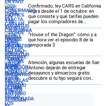
Confirmado, ley CARS en California
regirá desde el 1 de octubre: en
qué consiste y qué tarifas pueden
pagar los compradores de
vehículos usados
“House of the Dragon”: cómo y a
qué hora ver el episodio 8 de la
temporada 3
Atención, algunas escuelas de San
Antonio dejarán de entregar
desayunos y almuerzos gratis:
descubre si tu hijo seguirá con
este beneficio durante el ciclo
escolar 2026-2027