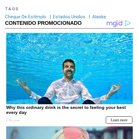
TAGS
Cheque De Estímulo
|
Estados Unidos
|
Alaska