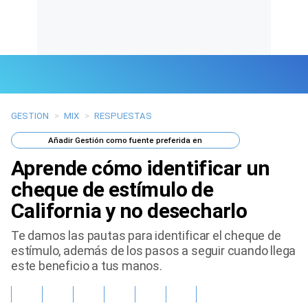
GESTION
>
MIX
>
RESPUESTAS
Últimas Noticias
Añadir
Gestión
como fuente preferida en
Mi Bolsillo
Aprende cómo identificar un
Respuestas
cheque de estímulo de
California y no desecharlo
Gente
Te damos las pautas para identificar el cheque de
Vida Laboral
estímulo, además de los pasos a seguir cuando llega
este beneficio a tus manos.
Tendencias Mix
Sports