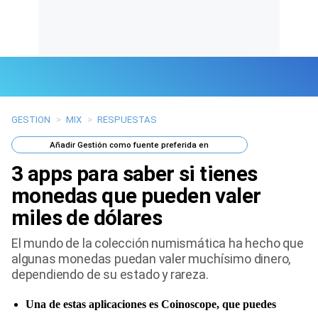
GESTION
>
MIX
>
RESPUESTAS
Últimas Noticias
Añadir
Gestión
como fuente preferida en
Mi Bolsillo
3 apps para saber si tienes
Respuestas
monedas que pueden valer
miles de dólares
Gente
El mundo de la colección numismática ha hecho que
Vida Laboral
algunas monedas puedan valer muchísimo dinero,
dependiendo de su estado y rareza.
Tendencias Mix
Una de estas aplicaciones es Coinoscope, que puedes
Sports