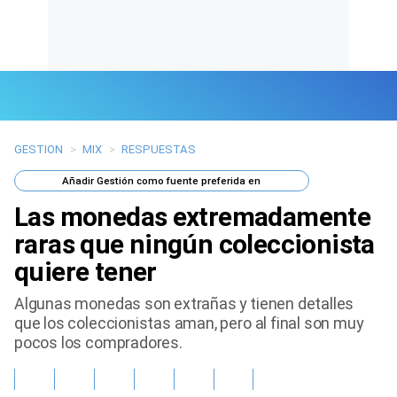
GESTION
>
MIX
>
RESPUESTAS
Últimas Noticias
Añadir
Gestión
como fuente preferida en
Mi Bolsillo
Las monedas extremadamente
Respuestas
raras que ningún coleccionista
quiere tener
Gente
Algunas monedas son extrañas y tienen detalles
Vida Laboral
que los coleccionistas aman, pero al final son muy
pocos los compradores.
Tendencias Mix
Sports