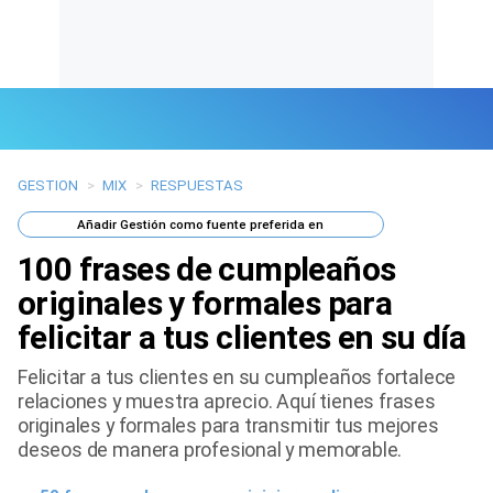
GESTION
>
MIX
>
RESPUESTAS
Últimas Noticias
Añadir
Gestión
como fuente preferida en
Mi Bolsillo
100 frases de cumpleaños
Respuestas
originales y formales para
felicitar a tus clientes en su día
Gente
Felicitar a tus clientes en su cumpleaños fortalece
Vida Laboral
relaciones y muestra aprecio. Aquí tienes frases
originales y formales para transmitir tus mejores
Tendencias Mix
deseos de manera profesional y memorable.
Sports