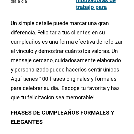
motivadoras de
cordiales y
trabajo para
respetuosas
impulsar tu día a
día
Un simple detalle puede marcar una gran
diferencia. Felicitar a tus clientes en su
cumpleaños es una forma efectiva de reforzar
el vínculo y demostrar cuánto los valoras. Un
mensaje cercano, cuidadosamente elaborado
y personalizado puede hacerlos sentir únicos.
Aquí tienes 100 frases originales y formales
para celebrar su día. ¡Escoge tu favorita y haz
que tu felicitación sea memorable!
FRASES DE CUMPLEAÑOS FORMALES Y
ELEGANTES