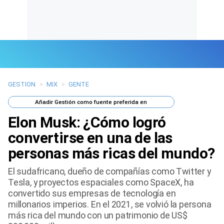
GESTION
>
MIX
>
GENTE
Últimas Noticias
Añadir
Gestión
como fuente preferida en
Mi Bolsillo
Elon Musk: ¿Cómo logró
Respuestas
convertirse en una de las
personas más ricas del mundo?
Gente
El sudafricano, dueño de compañías como Twitter y
Vida Laboral
Tesla, y proyectos espaciales como SpaceX, ha
convertido sus empresas de tecnología en
Tendencias Mix
millonarios imperios. En el 2021, se volvió la persona
más rica del mundo con un patrimonio de US$
Sports