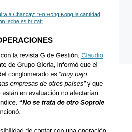
mira a Chancay: “En Hong Kong la cantidad
n leche es brutal”
OPERACIONES
 con la revista G de Gestión,
Claudio
te de Grupo Gloria, informó que el
del conglomerado es “
muy bajo
as empresas de otros países”
y que
e están en evaluación no afectarían
índice.
“
No se trata de otro Soprole
ncionó.
osibilidad de contar con una operación