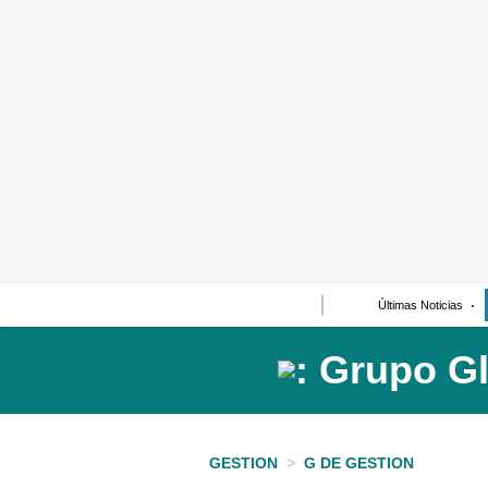
Últimas Noticias
Casos de Estudio
Columnistas
Infografías
Lifestyle
Reportaje
Últimas Noticias
GESTION
>
G DE GESTION