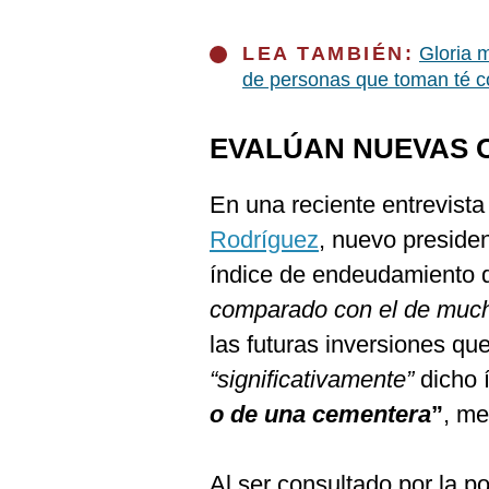
LEA TAMBIÉN:
Gloria 
de personas que toman té co
EVALÚAN NUEVAS 
En una reciente entrevista
Rodríguez
, nuevo presiden
índice de endeudamiento 
comparado con el de much
las futuras inversiones qu
“significativamente”
dicho 
o de una cementera
”
, me
Al ser consultado por la p