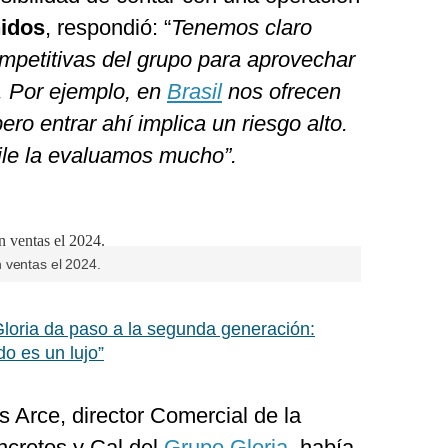
idos
, respondió: “
Tenemos claro
ompetitivas del grupo para aprovechar
n. Por ejemplo, en
Brasil
nos ofrecen
ro entrar ahí implica un riesgo alto.
ile la evaluamos mucho”.
 ventas el 2024.
loria da paso a la segunda generación:
o es un lujo”
 Arce, director Comercial de la
ncretos y Cal del
Grupo Gloria
, había