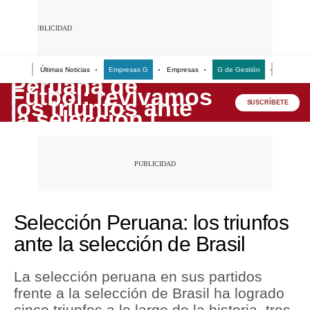
Últimas Noticias
Empresas G
Empresas
G de Gestión
Finanzas
Lo último
SUSCRÍBETE
Peru Quiosco
Portada
Empresas
Management & Empleo
Selección Peruana: los triunfos
Economía
ante la selección de Brasil
Mercados
La selección peruana en sus partidos
Perú
frente a la selección de Brasil ha logrado
cinco triunfos a lo largo de la historia, tres
Política