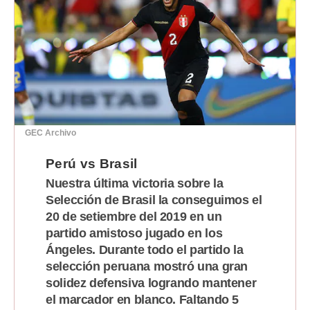
Moda
Estilos
Mundo
EEUU
México
GEC Archivo
España
Perú vs Brasil
Nuestra última victoria sobre la
Internacional
Selección de Brasil la conseguimos el
Tecnología
20 de setiembre del 2019 en un
partido amistoso jugado en los
Club del Suscriptor
Ángeles. Durante todo el partido la
selección peruana mostró una gran
Mix
solidez defensiva logrando mantener
G de Gestión
el marcador en blanco. Faltando 5