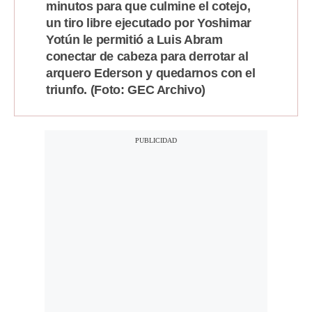
minutos para que culmine el cotejo,
Notas Contratadas
un tiro libre ejecutado por Yoshimar
Yotún le permitió a Luis Abram
Podcast
conectar de cabeza para derrotar al
Gestión TV
arquero Ederson y quedarnos con el
triunfo. (Foto: GEC Archivo)
Videos
Fotogalerías
gestion.pe
¿quiénes
Somos?
Términos
Y
Condiciones
Política
De
Privacidad