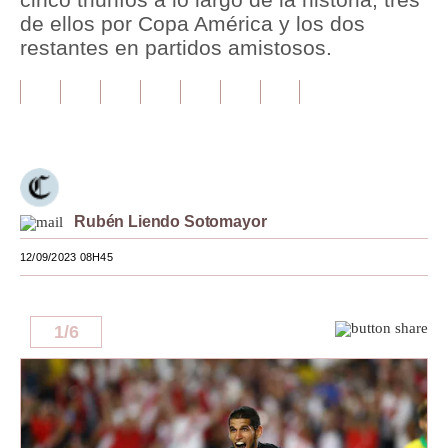
de ellos por Copa América y los dos
Tu Dinero
restantes en partidos amistosos.
Finanzas Personales
Inmobiliarias
Plus G
Opinión
Rubén Liendo Sotomayor
Editorial
12/09/2023 08H45
Pregunta de hoy
Blogs
1
/
6
Tendencias
Lujo
Viajes