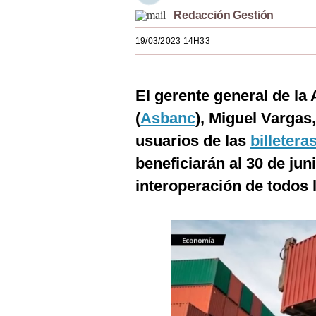
Estilos
Redacción Gestión
19/03/2023 14H33
Mundo
EEUU
El gerente general de la
México
(
Asbanc
), Miguel Vargas
España
usuarios de las
billetera
Internacional
beneficiarán al 30 de jun
interoperación de todos 
Tecnología
Club del Suscriptor
Mix
G de Gestión
Notas Contratadas