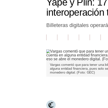
Yape y Plin: 17
Finanzas Personales
interoperación 
Inmobiliarias
Billeteras digitales operar
Plus G
Opinión
Editorial
Pregunta de hoy
Blogs
Vargas comentó que para tener una bill
alguna entidad financiera, pues solo se
monedero digital. (Foto: GEC)
Tendencias
Lujo
Únete a nuestro canal
Viajes
Moda