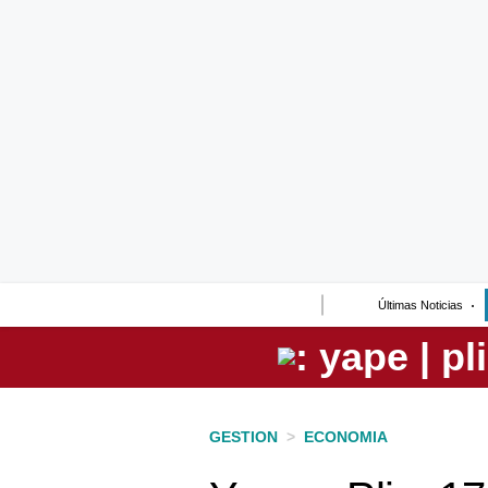
Lo último
Peru Quiosco
Portada
Empresas
Management & Empleo
Economía
Últimas Noticias
Mercados
Perú
Política
GESTION
>
ECONOMIA
Tu Dinero