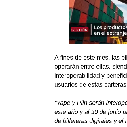
Podcast
Gestión TV
Videos
Fotogalerías
A fines de este mes, las bi
gestion.pe
operarán entre ellas, sien
¿quiénes
interoperabilidad y benefi
Somos?
usuarios de estas carteras
Términos
Y
Condiciones
“Yape y Plin serán interop
Política
De
este año y al 30 de junio 
Privacidad
de billeteras digitales y el
Politica