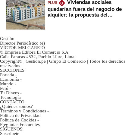
Viviendas sociales
PLUS
G
quedarían fuera del negocio de
alquiler: la propuesta del
gobierno
Gestión
Director Periodístico (e)
VÍCTOR MELGAREJO
© Empresa Editora El Comercio S.A.
Calle Paracas #532, Pueblo Libre, Lima.
Copyright© | Gestion.pe | Grupo El Comercio | Todos los derechos
reservados
SECCIONES:
Portada
-
Economía
-
Mundo
-
Perú
-
Tu Dinero
-
Tecnología
CONTACTO:
¿Quiénes somos?
-
Términos y Condiciones
-
Política de Privacidad
-
Politica de Cookies
-
Preguntas Frecuentes
SÍGUENOS:
Suscríbete