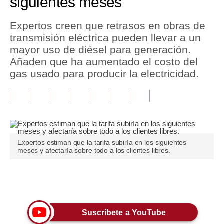
siguientes meses
Tu Dinero
Expertos creen que retrasos en obras de
transmisión eléctrica pueden llevar a un
Finanzas Personales
mayor uso de diésel para generación.
Inmobiliarias
Añaden que ha aumentado el costo del
gas usado para producir la electricidad.
Plus G
Opinión
Editorial
Pregunta de hoy
Expertos estiman que la tarifa subiría en los siguientes
meses y afectaría sobre todo a los clientes libres.
Blogs
Tendencias
Únete a nuestro canal
Lujo
Suscríbete a YouTube
Viajes