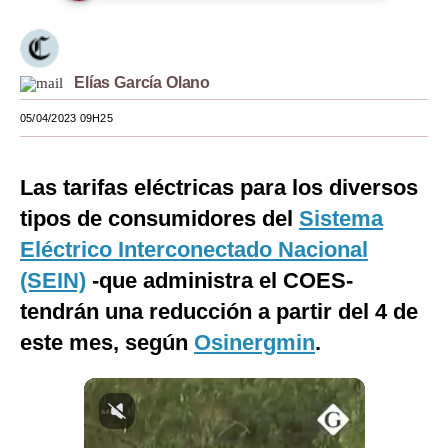
Moda
Estilos
Elías García Olano
Mundo
05/04/2023 09H25
EEUU
Las tarifas eléctricas para los diversos
México
tipos de consumidores del
Sistema
España
Eléctrico Interconectado Nacional
Internacional
(SEIN)
-que administra el COES-
tendrán una reducción a partir del 4 de
Tecnología
este mes, según
Osinergmin
.
Club del Suscriptor
Mix
G de Gestión