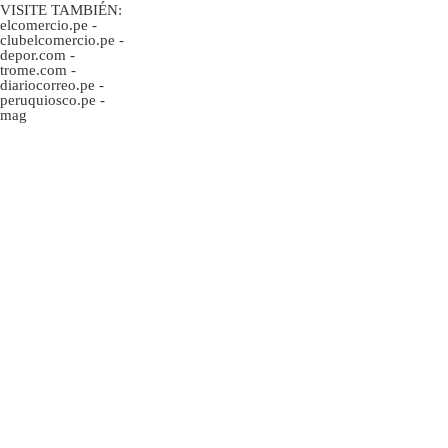
VISITE TAMBIÉN:
elcomercio.pe
-
clubelcomercio.pe
-
depor.com
-
trome.com
-
diariocorreo.pe
-
peruquiosco.pe
-
mag