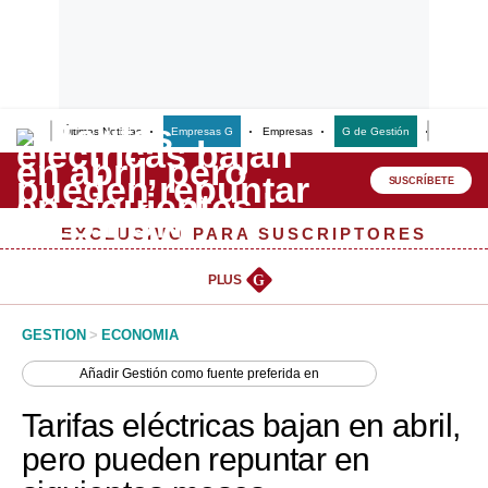
Últimas Noticias
Empresas G
Empresas
G de Gestión
Finanzas
Lo último
Peru Quiosco
SUSCRÍBETE
Portada
EXCLUSIVO PARA SUSCRIPTORES
Empresas
PLUS
G
Management & Empleo
GESTION
>
ECONOMIA
Economía
Añadir
Gestión
como fuente preferida en
Mercados
Tarifas eléctricas bajan en abril,
Perú
pero pueden repuntar en
Política