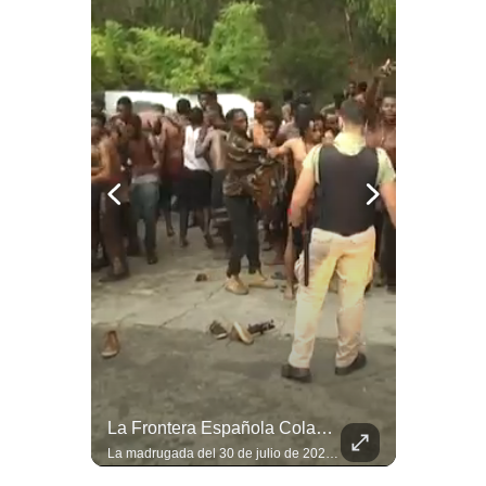
Notas Contratadas
Podcast
Gestión TV
Videos
Fotogalerías
gestion.pe
¿quiénes
Somos?
Términos
Y
Condiciones
Felipe VI Se Reúne Con De La Espriella Antes De La Investidura | Gestión Mundo
La Frontera Española Colapsa ¿Qué Está Pasando En Ceuta? | Gestión Mundo
Política
El rey Felipe VI de España llegó a Cali para reunirse con el presidente electo de Colombia, Abelardo de la Espriella, horas antes de su histórica investidura presidencial. Un encuentro clave que refuerza las relaciones diplomáticas y bilaterales entre ambas naciones antes de la ceremonia oficial. ¿Qué opinas sobre el papel diplomático de España en la política latinoamericana? #FelipeVI #DeLaEspriella #Colombia #Espana #PoliticaInternacional #Shorts 👉 Suscríbete y activa la campana para no perderte nuestro análisis diario. 🌎 Síguenos en nuestras redes sociales: 📌 Web oficial: https://gestion.pe/mundo/ 📌 LinkedIn: http://bit.ly/3HYIET0 📌 X (Twitter): http://bit.ly/4noZtX9 📌 TikTok: http://bit.ly/4evB6TO
La madrugada del 30 de julio de 2026 marcó un antes y un después en el Estrecho de Gibraltar. En cuestión de horas, cerca de 72.000 migrantes marroquíes ingresaron al territorio español de Ceuta, desbordando por completo a una ciudad de apenas 85.000 habitantes. En este video, explicamos los detalles de la emergencia humana y las ramificaciones geopolíticas del conflicto: la trampa de los rumores en redes sociales, el rol de Marruecos, el acercamiento de España a Argelia y la respuesta de la Unión Europea ante las amenazas de suspensión del Tratado Schengen. #Ceuta #España #Marruecos #Geopolitica #PedroSanchez #NoticiasInternacionales #Schengen #Europa #CrisisMigratoria 👉 Suscríbete y activa la campana para no perderte nuestro análisis diario. 🌎 Síguenos en nuestras redes sociales: 📌 Web oficial: https://gestion.pe/mundo/ 📌 LinkedIn: http://bit.ly/3HYIET0 📌 X (Twitter): http://bit.ly/4noZtX9 📌 TikTok: http://bit.ly/4evB6TO
De
Privacidad