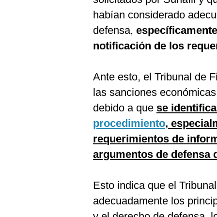
De
Cookies
habían considerado adec
Preguntas
defensa,
específicamente 
Frecuentes
notificación de los requ
Ante esto, el Tribunal de F
las sanciones económicas 
debido a que
se identific
procedimiento
, especial
requerimientos de inform
argumentos de defensa d
Esto indica que el Tribuna
adecuadamente los princip
y el derecho de defensa, lo