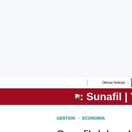
Lo último
Peru Quiosco
Portada
Empresas
Management & Empleo
Economía
Últimas Noticias
Mercados
Perú
Política
GESTION
>
ECONOMIA
Tu Dinero