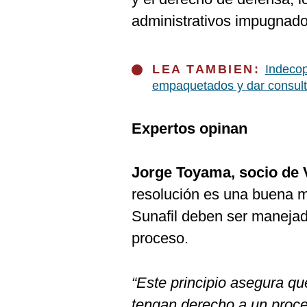
administrativos impugnado
LEA TAMBIEN:
Indecop
empaquetados y dar consul
Expertos opinan
Jorge Toyama, socio de
resolución es una buena m
Sunafil deben ser manejada
proceso.
“Este principio asegura q
tengan derecho a un proce