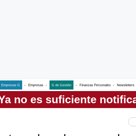
Empresas G
Empresas
G de Gestión
Finanzas Personales
Newsletters