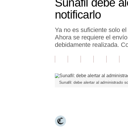
Sunafil debe al
Finanzas Personales
notificarlo
Inmobiliarias
Ya no es suficiente solo el
Plus G
Ahora se requiere el envío
Opinión
debidamente realizada. C
Editorial
Pregunta de hoy
Blogs
Sunafil: debe alertar al administrado so
Tendencias
Únete a nuestro canal
Lujo
Viajes
Moda