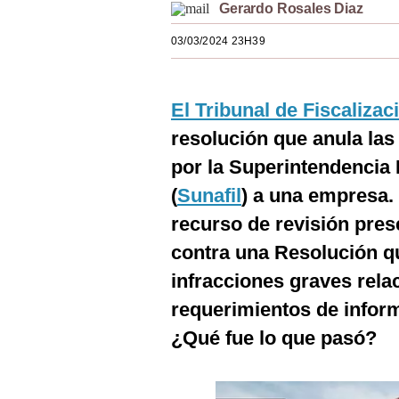
Gerardo Rosales Diaz
Estilos
03/03/2024 23H39
Mundo
EEUU
El Tribunal de Fiscalizac
México
resolución que anula la
España
por la Superintendencia 
(
Sunafil
) a una empresa. 
Internacional
recurso de revisión pre
Tecnología
contra una Resolución q
Club del Suscriptor
infracciones graves rel
Mix
requerimientos de inform
¿Qué fue lo que pasó?
G de Gestión
Notas Contratadas