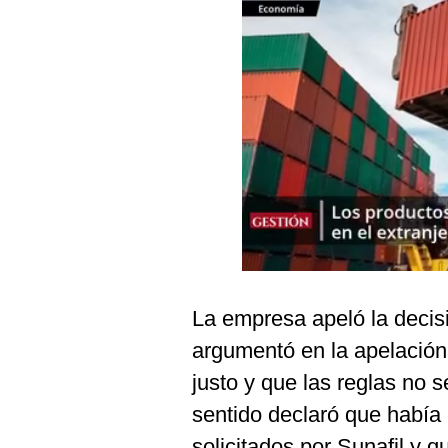
Podcast
Gestión TV
Videos
Fotogalerías
gestion.pe
¿quiénes
Somos?
Términos
La empresa apeló la decisió
Y
Condiciones
argumentó en la apelación,
Política
justo y que las reglas no 
De
Privacidad
sentido declaró que había
Politica
solicitados por Sunafil y q