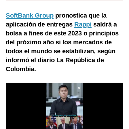
Moda
SoftBank Group
pronostica que la
Estilos
aplicación de entregas
Rappi
saldrá a
Mundo
bolsa a fines de este 2023 o principios
del próximo año si los mercados de
EEUU
todos el mundo se estabilizan, según
México
informó el diario La República de
España
Colombia.
Internacional
Tecnología
Club del Suscriptor
Mix
G de Gestión