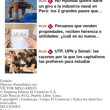
HD Hyundai quiere darle
PLUS
G
un giro a la industria naval en
Perú: los 2 grandes pasos que
daría
Peruanos que venden
PLUS
G
propiedades, reciben herencia o
utilidades: ¿cuál es su nueva
inversión clave?
UTP, UPN y Senati: las
PLUS
G
razones por la que los capitalinos
las prefieren para estudiar
Gestión
Director Periodístico (e)
VÍCTOR MELGAREJO
© Empresa Editora El Comercio S.A.
Calle Paracas #532, Pueblo Libre, Lima.
Copyright© | Gestion.pe | Grupo El Comercio | Todos los derechos
reservados
SECCIONES: