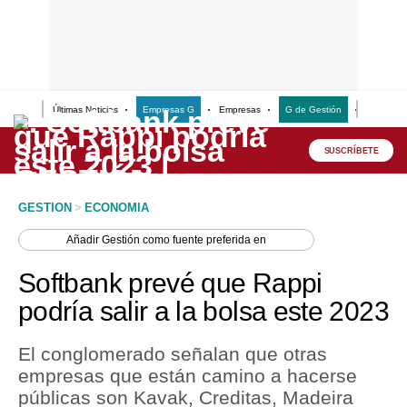
Últimas Noticias
Empresas G
Empresas
G de Gestión
Finanzas
Lo último
Peru Quiosco
SUSCRÍBETE
Portada
GESTION
>
ECONOMIA
Empresas
Añadir
Gestión
como fuente preferida en
Management & Empleo
Softbank prevé que Rappi
Economía
podría salir a la bolsa este 2023
Mercados
El conglomerado señalan que otras
Perú
empresas que están camino a hacerse
públicas son Kavak, Creditas, Madeira
Política