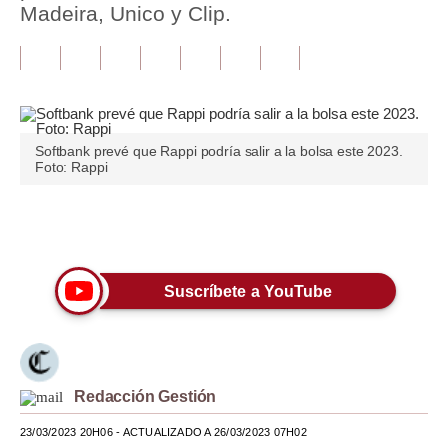
Madeira, Unico y Clip.
Tu Dinero
Finanzas Personales
Inmobiliarias
Softbank prevé que Rappi podría salir a la bolsa este 2023.
Plus G
Foto: Rappi
Opinión
Únete a nuestro canal
Editorial
Pregunta de hoy
Suscríbete a YouTube
Blogs
Tendencias
Redacción Gestión
Lujo
23/03/2023 20H06
- ACTUALIZADO A 26/03/2023 07H02
Viajes