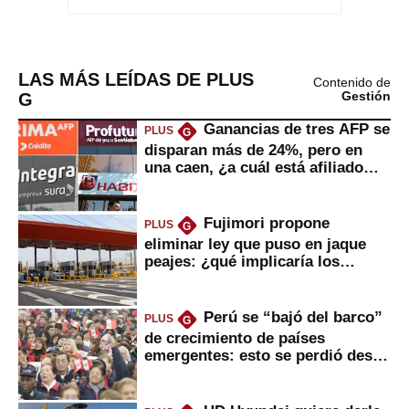
LAS MÁS LEÍDAS DE PLUS
Contenido de
G
Gestión
Ganancias de tres AFP se
PLUS
G
disparan más de 24%, pero en
una caen, ¿a cuál está afiliado
usted?
Fujimori propone
PLUS
G
eliminar ley que puso en jaque
peajes: ¿qué implicaría los
usuarios?
Perú se “bajó del barco”
PLUS
G
de crecimiento de países
emergentes: esto se perdió desde
2022