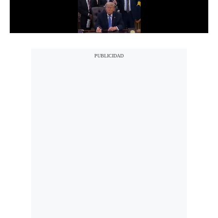
Notas Contratadas
Podcast
Gestión TV
Videos
Fotogalerías
gestion.pe
¿quiénes
Somos?
Términos
Y
Condiciones
Política
De
Privacidad