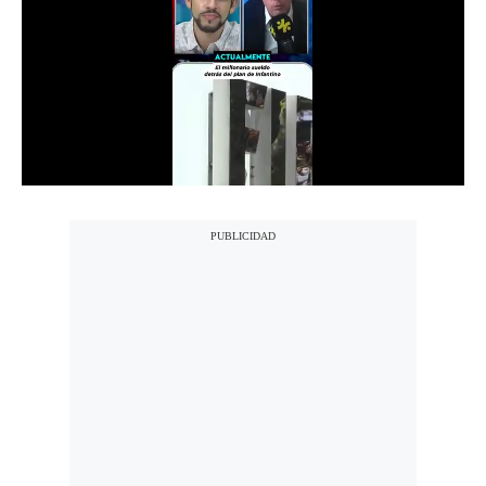
Notas Contratadas
Podcast
Gestión TV
Videos
Fotogalerías
gestion.pe
¿quiénes
Somos?
Términos
Y
Condiciones
Política
De
Privacidad