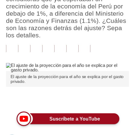
crecimiento de la economía del Perú por
Tu Dinero
debajo de 1%, a diferencia del Ministerio
de Economía y Finanzas (1.1%). ¿Cuáles
Finanzas Personales
son las razones detrás del ajuste? Sepa
los detalles.
Inmobiliarias
Plus G
Opinión
Editorial
El ajuste de la proyección para el año se explica por el gasto
privado.
Pregunta de hoy
Blogs
Únete a nuestro canal
Tendencias
Suscríbete a YouTube
Lujo
Viajes