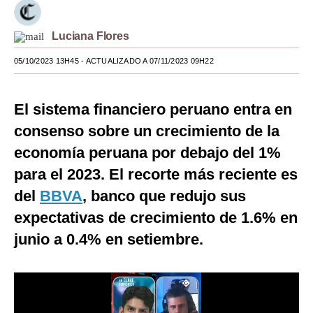
Moda
Luciana Flores
Estilos
05/10/2023 13H45
- ACTUALIZADO A 07/11/2023 09H22
Mundo
EEUU
El sistema financiero peruano entra en
consenso sobre un crecimiento de la
México
economía peruana por debajo del 1%
España
para el 2023. El recorte más reciente es
Internacional
del
BBVA
, banco que redujo sus
expectativas de crecimiento de 1.6% en
Tecnología
junio a 0.4% en setiembre.
Club del Suscriptor
Mix
G de Gestión