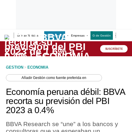
Últimas Noticias
Empresas G
Empresas
G de Gestión
Finanzas
Lo último
Peru Quiosco
SUSCRÍBETE
Portada
GESTION
>
ECONOMIA
Empresas
Añadir
Gestión
como fuente preferida en
Management & Empleo
Economía peruana débil: BBVA
Economía
recorta su previsión del PBI
2023 a 0.4%
Mercados
Perú
BBVA Research se “une” a los bancos y
consultoras que ya esperaban un
Política