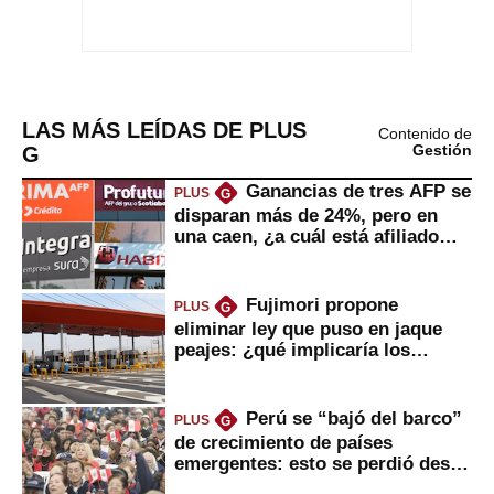
LAS MÁS LEÍDAS DE PLUS
Contenido de
G
Gestión
Ganancias de tres AFP se
PLUS
G
disparan más de 24%, pero en
una caen, ¿a cuál está afiliado
usted?
Fujimori propone
PLUS
G
eliminar ley que puso en jaque
peajes: ¿qué implicaría los
usuarios?
Perú se “bajó del barco”
PLUS
G
de crecimiento de países
emergentes: esto se perdió desde
2022