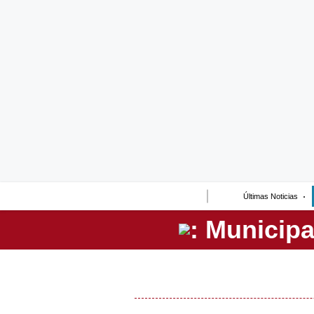
Lo último
Peru Quiosco
Portada
Empresas
Management & Empleo
Economía
Últimas Noticias
Mercados
Perú
Política
Tu Dinero