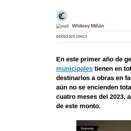
Estilos
Mundo
Whitney Miñán
EEUU
04/05/2023 15H13
México
España
En este primer año de ge
Internacional
municipales
tienen en to
Tecnología
destinarlos a obras en f
aún no se encienden tot
Club del Suscriptor
cuatro meses del 2023, a
Mix
de este monto.
G de Gestión
Notas Contratadas