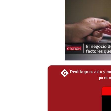
Podcast
Gestión TV
Videos
Fotogalerías
gestion.pe
¿quiénes
Somos?
Términos
Y
Condiciones
Política
De
Privacidad
Politica