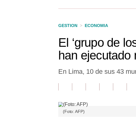
Finanzas Personales
Inmobiliarias
GESTION
>
ECONOMIA
Plus G
El ‘grupo de lo
Opinión
han ejecutado n
Editorial
Pregunta de hoy
En Lima, 10 de sus 43 mun
Blogs
Tendencias
Lujo
(Foto: AFP)
Viajes
Únete a nuestro canal
Moda