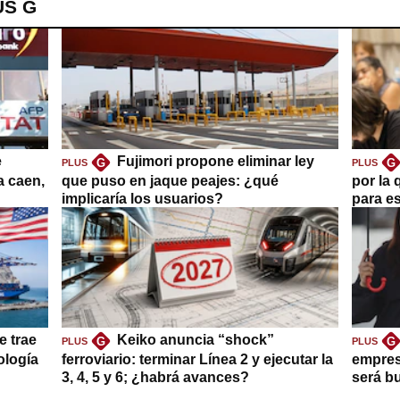
US G
e
Fujimori propone eliminar ley
G
G
PLUS
PLUS
a caen,
que puso en jaque peajes: ¿qué
por la 
implicaría los usuarios?
para es
e trae
Keiko anuncia “shock”
G
G
PLUS
PLUS
ología
ferroviario: terminar Línea 2 y ejecutar la
empres
3, 4, 5 y 6; ¿habrá avances?
será b