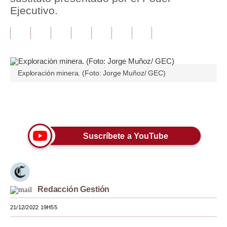
Ejecutivo.
Tu Dinero
Finanzas Personales
Inmobiliarias
Exploración minera. (Foto: Jorge Muñoz/ GEC)
Plus G
Opinión
Únete a nuestro canal
Editorial
Suscríbete a YouTube
Pregunta de hoy
Blogs
Tendencias
Redacción Gestión
Lujo
21/12/2022 19H55
Viajes