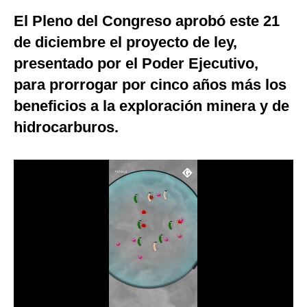
El Pleno del Congreso aprobó este 21
Moda
de diciembre el proyecto de ley,
Estilos
presentado por el Poder Ejecutivo,
Mundo
para prorrogar por cinco años más los
EEUU
beneficios a la exploración minera y de
hidrocarburos.
México
España
Internacional
Tecnología
Club del Suscriptor
Mix
G de Gestión