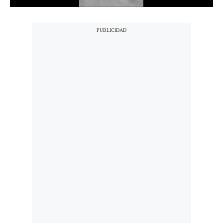
Notas Contratadas
Podcast
Gestión TV
Videos
Fotogalerías
gestion.pe
¿quiénes
Somos?
Términos
Y
Condiciones
Política
De
Privacidad