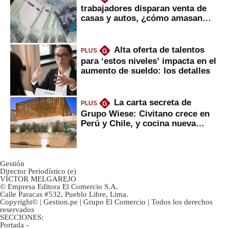
trabajadores disparan venta de
casas y autos, ¿cómo amasan
tanta liquidez?
Alta oferta de talentos
PLUS
G
para ‘estos niveles’ impacta en el
aumento de sueldo: los detalles
La carta secreta de
PLUS
G
Grupo Wiese: Civitano crece en
Perú y Chile, y cocina nueva
marca
Gestión
Director Periodístico (e)
VÍCTOR MELGAREJO
© Empresa Editora El Comercio S.A.
Calle Paracas #532, Pueblo Libre, Lima.
Copyright© | Gestion.pe | Grupo El Comercio | Todos los derechos
reservados
SECCIONES:
Portada
-