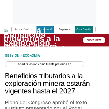
Últimas Noticias
Empresas G
Empresas
G de Gestión
Finanzas
Lo último
Peru Quiosco
SUSCRÍBETE
Portada
GESTION
>
ECONOMIA
Empresas
Añadir
Gestión
como fuente preferida en
Management & Empleo
Beneficios tributarios a la
Economía
exploración minera estarán
vigentes hasta el 2027
Mercados
Perú
Pleno del Congreso aprobó el texto
sustituto presentado por el Poder
Política