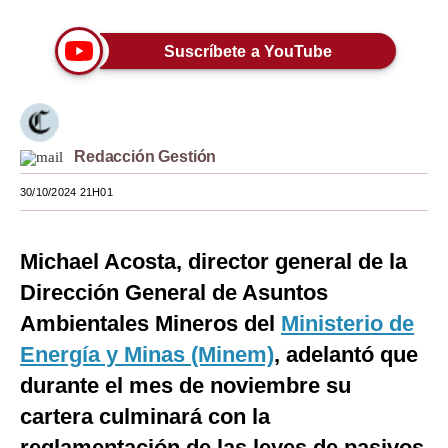
Moda
Suscríbete a YouTube
Estilos
Mundo
EEUU
Redacción Gestión
México
30/10/2024 21H01
España
Michael Acosta, director general de la
Internacional
Dirección General de Asuntos
Tecnología
Ambientales Mineros del
Ministerio de
Club del Suscriptor
Energía y Minas (Minem)
, adelantó que
durante el mes de noviembre su
Mix
cartera culminará con la
G de Gestión
reglamentación de las leyes de pasivos