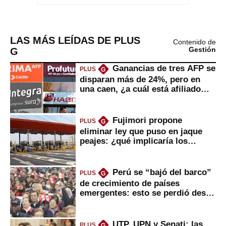
LAS MÁS LEÍDAS DE PLUS
Contenido de
G
Gestión
Ganancias de tres AFP se
PLUS
G
disparan más de 24%, pero en
una caen, ¿a cuál está afiliado
usted?
Fujimori propone
PLUS
G
eliminar ley que puso en jaque
peajes: ¿qué implicaría los
usuarios?
Perú se “bajó del barco”
PLUS
G
de crecimiento de países
emergentes: esto se perdió desde
2022
UTP, UPN y Senati: las
PLUS
G