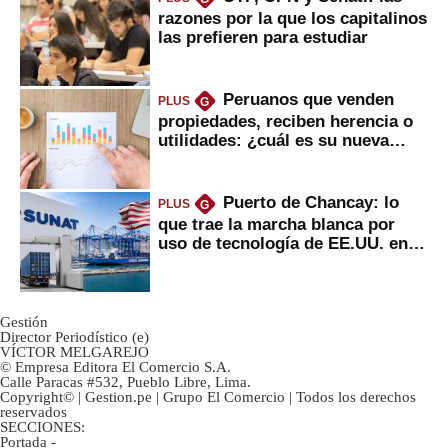
razones por la que los capitalinos
las prefieren para estudiar
Peruanos que venden
PLUS
G
propiedades, reciben herencia o
utilidades: ¿cuál es su nueva
inversión clave?
Puerto de Chancay: lo
PLUS
G
que trae la marcha blanca por
uso de tecnología de EE.UU. en
mercancías
Gestión
Director Periodístico (e)
VÍCTOR MELGAREJO
© Empresa Editora El Comercio S.A.
Calle Paracas #532, Pueblo Libre, Lima.
Copyright© | Gestion.pe | Grupo El Comercio | Todos los derechos
reservados
SECCIONES:
Portada
-