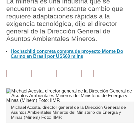
La minería es una industria que se
encuentra en un constante cambio que
Tu Dinero
requiere adaptaciones rápidas a la
exigencia tecnológica, dijo el director
Finanzas Personales
general de la Dirección General de
Inmobiliarias
Asuntos Ambientales Mineros.
Plus G
Hochschild concreta compra de proyecto Monte Do
Carmo en Brasil por US$60 mllns
Opinión
Editorial
Pregunta de hoy
Blogs
Michael Acosta, director general de la Dirección General de
Tendencias
Asuntos Ambientales Mineros del Ministerio de Energía y
Minas (Minem) Foto: IIMP.
Lujo
Viajes
Únete a nuestro canal