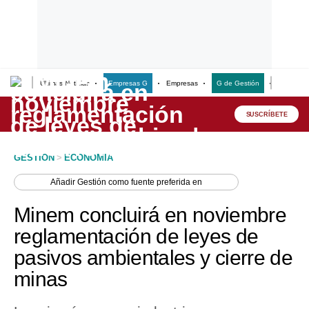
Últimas Noticias
Empresas G
Empresas
G de Gestión
Finanzas
Lo último
Peru Quiosco
SUSCRÍBETE
Portada
GESTION
>
ECONOMIA
Empresas
Añadir
Gestión
como fuente preferida en
Management & Empleo
Minem concluirá en noviembre
Economía
reglamentación de leyes de
pasivos ambientales y cierre de
Mercados
minas
Perú
Política