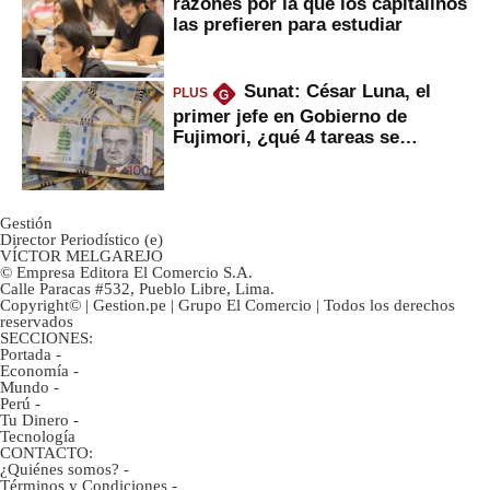
razones por la que los capitalinos
las prefieren para estudiar
Sunat: César Luna, el
PLUS
G
primer jefe en Gobierno de
Fujimori, ¿qué 4 tareas se
marcan urgentes?
Gestión
Director Periodístico (e)
VÍCTOR MELGAREJO
© Empresa Editora El Comercio S.A.
Calle Paracas #532, Pueblo Libre, Lima.
Copyright© | Gestion.pe | Grupo El Comercio | Todos los derechos
reservados
SECCIONES:
Portada
-
Economía
-
Mundo
-
Perú
-
Tu Dinero
-
Tecnología
CONTACTO:
¿Quiénes somos?
-
Términos y Condiciones
-