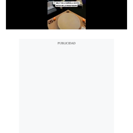
Notas Contratadas
Podcast
Gestión TV
Videos
Fotogalerías
gestion.pe
¿quiénes
Somos?
Términos
Y
Condiciones
Política
De
Privacidad