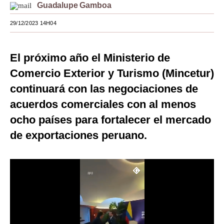
Guadalupe Gamboa
Moda
29/12/2023 14H04
Estilos
Mundo
El próximo año el Ministerio de
Comercio Exterior y Turismo (Mincetur)
EEUU
continuará con las negociaciones de
México
acuerdos comerciales con al menos
España
ocho países para fortalecer el mercado
de exportaciones peruano.
Internacional
Tecnología
Club del Suscriptor
Mix
G de Gestión