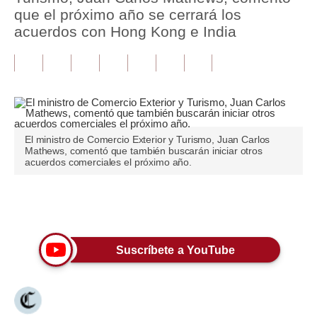
que el próximo año se cerrará los
Tu Dinero
acuerdos con Hong Kong e India
Finanzas Personales
Inmobiliarias
Plus G
Opinión
El ministro de Comercio Exterior y Turismo, Juan Carlos
Mathews, comentó que también buscarán iniciar otros
acuerdos comerciales el próximo año.
Editorial
Pregunta de hoy
Únete a nuestro canal
Blogs
Suscríbete a YouTube
Tendencias
Lujo
Viajes