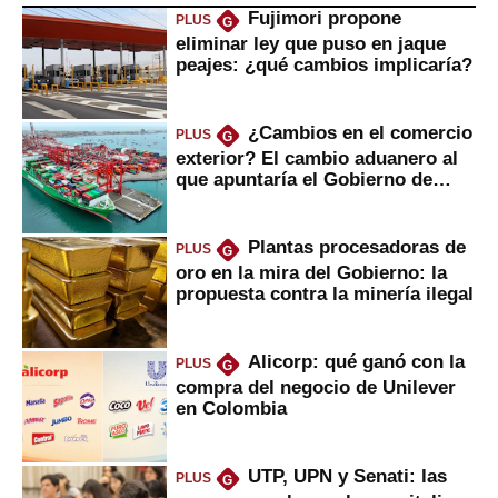
Fujimori propone
PLUS
G
eliminar ley que puso en jaque
peajes: ¿qué cambios implicaría?
¿Cambios en el comercio
PLUS
G
exterior? El cambio aduanero al
que apuntaría el Gobierno de
Fujimori
Plantas procesadoras de
PLUS
G
oro en la mira del Gobierno: la
propuesta contra la minería ilegal
Alicorp: qué ganó con la
PLUS
G
compra del negocio de Unilever
en Colombia
UTP, UPN y Senati: las
PLUS
G