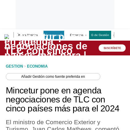
Últimas Noticias
Empresas G
Empresas
G de Gestión
Finanzas
Lo último
Peru Quiosco
SUSCRÍBETE
Portada
GESTION
>
ECONOMIA
Empresas
Añadir
Gestión
como fuente preferida en
Management & Empleo
Mincetur pone en agenda
Economía
negociaciones de TLC con
cinco países más para el 2024
Mercados
Perú
El ministro de Comercio Exterior y
Turismo, Juan Carlos Mathews, comentó
Política