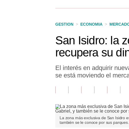
Finanzas Personales
Inmobiliarias
GESTION
>
ECONOMIA
>
MERCAD
Plus G
San Isidro: la 
Opinión
recupera su d
Editorial
Pregunta de hoy
El interés en adquirir nu
se está moviendo el merc
Blogs
Tendencias
Lujo
Viajes
La zona más exclusiva de San Isidro es
también se le conoce por sus parques.
Moda