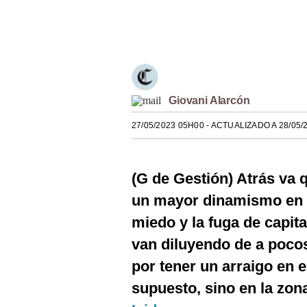
Estilos
Únete a nuestro canal
Mundo
EEUU
México
Giovani Alarcón
España
27/05/2023 05H00
- ACTUALIZADO A 28/05/
Internacional
(G de Gestión) Atrás va
Tecnología
un mayor dinamismo en e
Club del Suscriptor
miedo y la fuga de capit
Mix
van diluyendo de a pocos
G de Gestión
por tener un arraigo en e
supuesto, sino en la zon
Notas Contratadas