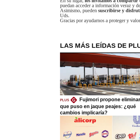
En su lugar,
los invitamos a compartir 
puedan acceder a información veraz y de 
Asimismo, pueden
suscribirse y disfru
Uds.
Gracias por ayudarnos a proteger y valor
LAS MÁS LEÍDAS DE PL
Fujimori propone eliminar
G
PLUS
que puso en jaque peajes: ¿qué
cambios implicaría?