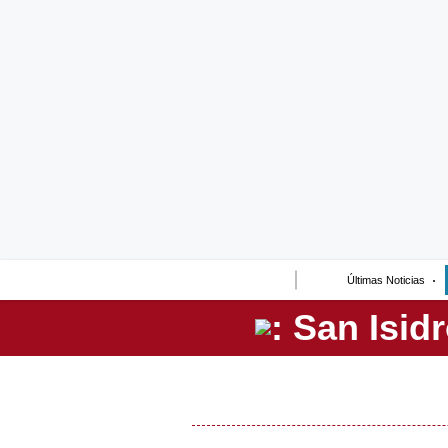
Lo último
Peru Quiosco
Portada
Empresas
Management & Empleo
Economía
Últimas Noticias
Mercados
Perú
Política
Tu Dinero