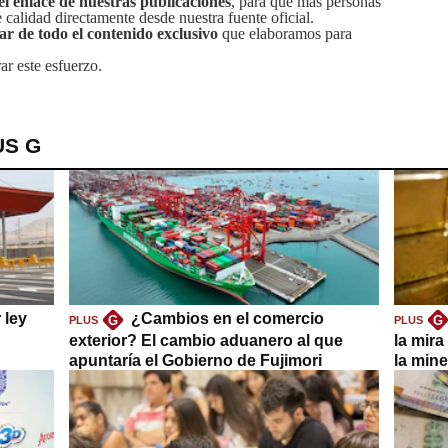
el enlace de nuestras publicaciones
, para que más personas
calidad directamente desde nuestra fuente oficial.
tar de todo el contenido exclusivo
que elaboramos para
ar este esfuerzo.
US G
 ley
¿Cambios en el comercio
G
G
PLUS
PLUS
exterior? El cambio aduanero al que
la mira
apuntaría el Gobierno de Fujimori
la mine