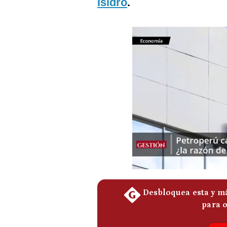
Isidro
.
Podcast
Gestión TV
Videos
Fotogalerías
gestion.pe
¿quiénes
Somos?
Términos
Y
Condiciones
Política
De
Privacidad
Politica