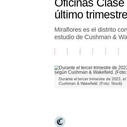
Oficinas Clase
Finanzas Personales
último trimestr
Inmobiliarias
Miraflores es el distrito c
Plus G
estudio de Cushman & Wak
Opinión
Editorial
Pregunta de hoy
Blogs
Durante el tercer trimestre de 2023, e
Cushman & Wakefield. (Foto: Stock)
Tendencias
Lujo
Únete a nuestro canal
Viajes
Moda