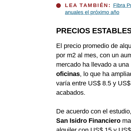
LEA TAMBIÉN:
Fibra P
anuales el próximo año
PRECIOS ESTABLE
El precio promedio de alq
por m2 al mes, con un aum
mercado ha llevado a una
oficinas
, lo que ha amplia
varía entre US$ 8.5 y US$
acabados.
De acuerdo con el estudi
San Isidro Financiero
man
alquiler con US$ 15 y US$