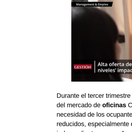
Podcast
Gestión TV
Videos
Fotogalerías
gestion.pe
¿quiénes
Somos?
Términos
Durante el tercer trimest
Y
Condiciones
del mercado de
oficinas
C
Política
necesidad de los ocupant
De
Privacidad
reducidos, especialmente d
Politica