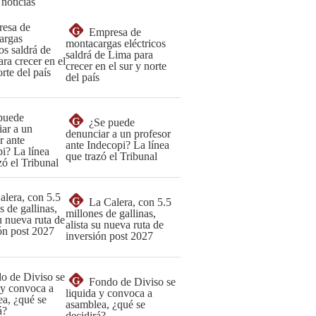
 noticias
G
Empresa de
montacargas eléctricos
saldrá de Lima para
crecer en el sur y norte
del país
G
¿Se puede
denunciar a un profesor
ante Indecopi? La línea
que trazó el Tribunal
G
La Calera, con 5.5
millones de gallinas,
alista su nueva ruta de
inversión post 2027
G
Fondo de Diviso se
liquida y convoca a
asamblea, ¿qué se
decidirá?