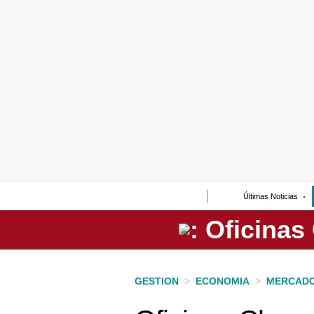
Lo último
Peru Quiosco
Portada
Empresas
Management & Empleo
Economía
Últimas Noticias
Mercados
Perú
Política
GESTION
>
ECONOMIA
>
MERCAD
Tu Dinero