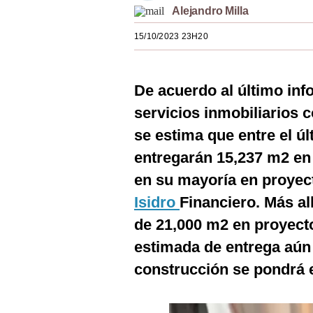
Alejandro Milla
Estilos
15/10/2023 23H20
Mundo
EEUU
De acuerdo al último inf
México
servicios inmobiliarios 
España
se estima que entre el úl
Internacional
entregarán 15,237 m2 en 
en su mayoría en proye
Tecnología
Isidro
Financiero. Más al
Club del Suscriptor
de 21,000 m2 en proyect
Mix
estimada de entrega aún 
G de Gestión
construcción se pondrá 
Notas Contratadas