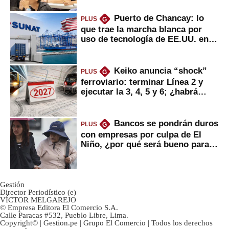
Puerto de Chancay: lo
PLUS
G
que trae la marcha blanca por
uso de tecnología de EE.UU. en
mercancías
Keiko anuncia “shock”
PLUS
G
ferroviario: terminar Línea 2 y
ejecutar la 3, 4, 5 y 6; ¿habrá
avances?
Bancos se pondrán duros
PLUS
G
con empresas por culpa de El
Niño, ¿por qué será bueno para
ahorristas?
Gestión
Director Periodístico (e)
VÍCTOR MELGAREJO
© Empresa Editora El Comercio S.A.
Calle Paracas #532, Pueblo Libre, Lima.
Copyright© | Gestion.pe | Grupo El Comercio | Todos los derechos