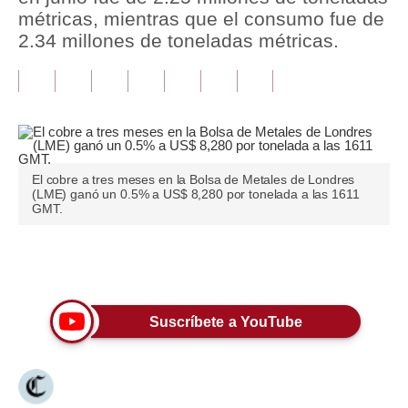
métricas, mientras que el consumo fue de
Tu Dinero
2.34 millones de toneladas métricas.
Finanzas Personales
Inmobiliarias
Plus G
Opinión
El cobre a tres meses en la Bolsa de Metales de Londres
(LME) ganó un 0.5% a US$ 8,280 por tonelada a las 1611
GMT.
Editorial
Pregunta de hoy
Únete a nuestro canal
Blogs
Suscríbete a YouTube
Tendencias
Lujo
Viajes