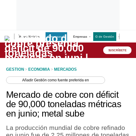
Últimas Noticias
Empresas G
Empresas
G de Gestión
Finanzas
Lo último
Peru Quiosco
SUSCRÍBETE
Portada
GESTION
>
ECONOMIA
>
MERCADOS
Empresas
Añadir
Gestión
como fuente preferida en
Management & Empleo
Mercado de cobre con déficit
Economía
de 90,000 toneladas métricas
en junio; metal sube
Mercados
Perú
La producción mundial de cobre refinado
en junio fue de 2.25 millones de toneladas
Política