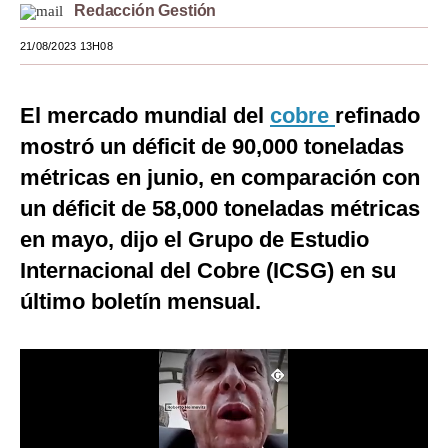
Redacción Gestión
Moda
21/08/2023 13H08
Estilos
Mundo
El mercado mundial del
cobre
refinado
mostró un déficit de 90,000 toneladas
EEUU
métricas en junio, en comparación con
México
un déficit de 58,000 toneladas métricas
España
en mayo, dijo el Grupo de Estudio
Internacional del Cobre (ICSG) en su
Internacional
último boletín mensual.
Tecnología
Club del Suscriptor
Mix
G de Gestión