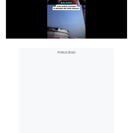
Notas Contratadas
Podcast
Gestión TV
Videos
Fotogalerías
gestion.pe
¿quiénes
Somos?
Términos
Y
Condiciones
Política
De
Privacidad