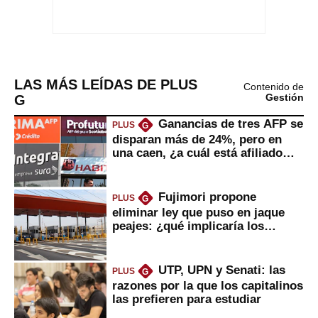
LAS MÁS LEÍDAS DE PLUS
Contenido de
G
Gestión
Ganancias de tres AFP se
PLUS
G
disparan más de 24%, pero en
una caen, ¿a cuál está afiliado
usted?
Fujimori propone
PLUS
G
eliminar ley que puso en jaque
peajes: ¿qué implicaría los
usuarios?
UTP, UPN y Senati: las
PLUS
G
razones por la que los capitalinos
las prefieren para estudiar