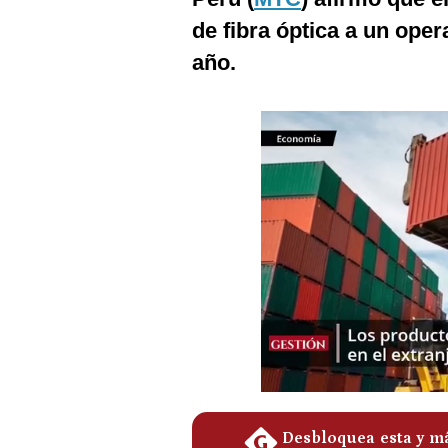
Podcast
de fibra óptica a un oper
Gestión TV
año.
Videos
Fotogalerías
gestion.pe
¿quiénes
Somos?
Términos
Y
Condiciones
Política
De
Privacidad
Politica