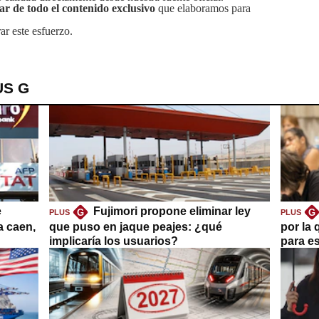
tar de todo el contenido exclusivo
que elaboramos para
ar este esfuerzo.
US G
e
Fujimori propone eliminar ley
G
G
PLUS
PLUS
a caen,
que puso en jaque peajes: ¿qué
por la 
implicaría los usuarios?
para es