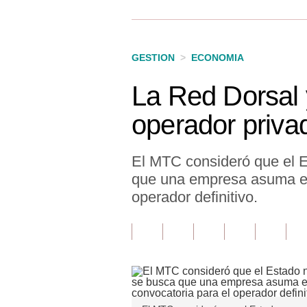
Finanzas Personales
Inmobiliarias
GESTION
>
ECONOMIA
Plus G
La Red Dorsal 
Opinión
operador priva
Editorial
Pregunta de hoy
El MTC consideró que el E
que una empresa asuma el 
Blogs
operador definitivo.
Tendencias
Lujo
Viajes
Moda