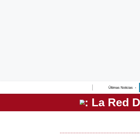
Lo último
Peru Quiosco
Portada
Empresas
Management & Empleo
Economía
Últimas Noticias
Mercados
Perú
Política
Tu Dinero