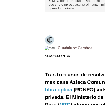
El MTC consideró que el Estado no es 
que una empresa asuma el mantenimient
Estilos
operador definitivo.
Mundo
Únete a nuestro canal
EEUU
México
España
Guadalupe Gamboa
Internacional
09/07/2024 20H30
Tecnología
Club del Suscriptor
Tras tres años de resolv
Mix
mexicana Azteca Comuni
fibra óptica
(RDNFO) volv
G de Gestión
privada. El Ministerio d
Notas Contratadas
Perú (
MTC
) afirmó que e