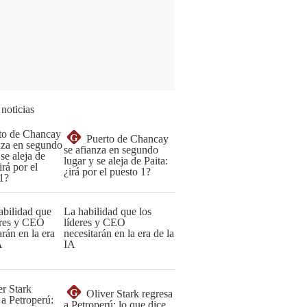
 noticias
G
Puerto de Chancay
se afianza en segundo
lugar y se aleja de Paita:
¿irá por el puesto 1?
La habilidad que los
líderes y CEO
necesitarán en la era de la
IA
G
Oliver Stark regresa
a Petroperú: lo que dice