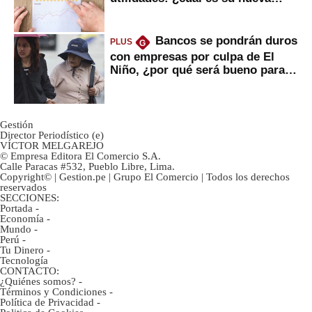
inversión clave?
Bancos se pondrán duros
PLUS
G
con empresas por culpa de El
Niño, ¿por qué será bueno para
ahorristas?
Gestión
Director Periodístico (e)
VÍCTOR MELGAREJO
© Empresa Editora El Comercio S.A.
Calle Paracas #532, Pueblo Libre, Lima.
Copyright© | Gestion.pe | Grupo El Comercio | Todos los derechos
reservados
SECCIONES:
Portada
-
Economía
-
Mundo
-
Perú
-
Tu Dinero
-
Tecnología
CONTACTO:
¿Quiénes somos?
-
Términos y Condiciones
-
Política de Privacidad
-