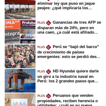
eliminar ley que puso en jaque
peajes: ¿qué implicaría los
usuarios?
Ganancias de tres AFP se
PLUS
G
disparan más de 24%, pero en
una caen, ¿a cuál está afiliado
usted?
Perú se “bajó del barco”
PLUS
G
de crecimiento de países
emergentes: esto se perdió desde
2022
HD Hyundai quiere darle
PLUS
G
un giro a la industria naval en
Perú: los 2 grandes pasos que
daría
Peruanos que venden
PLUS
G
propiedades, reciben herencia o
utilidades: ¿cuál es su nueva