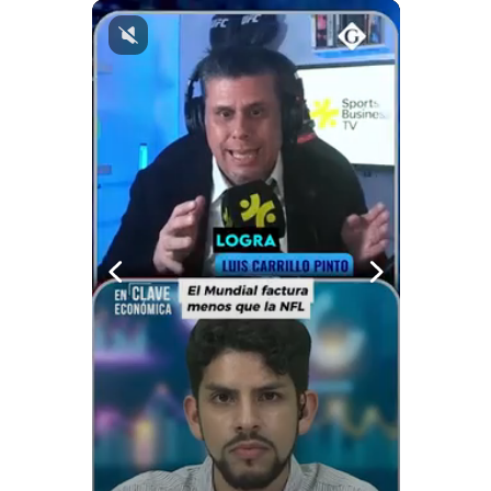
Notas Contratadas
Podcast
Gestión TV
Videos
Fotogalerías
gestion.pe
¿quiénes
Somos?
Términos
Y
Condiciones
Política
De
Privacidad