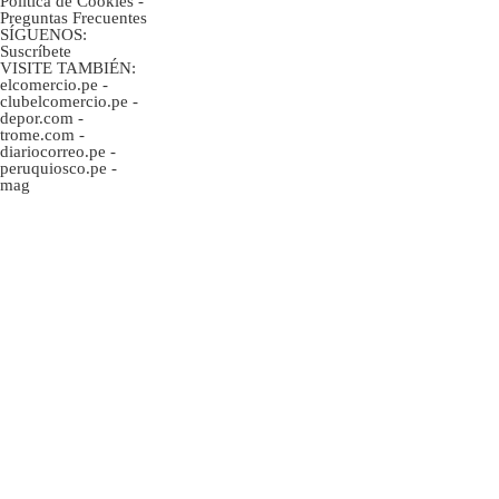
Politica de Cookies
-
Preguntas Frecuentes
SÍGUENOS:
Suscríbete
VISITE TAMBIÉN:
elcomercio.pe
-
clubelcomercio.pe
-
depor.com
-
trome.com
-
diariocorreo.pe
-
peruquiosco.pe
-
mag