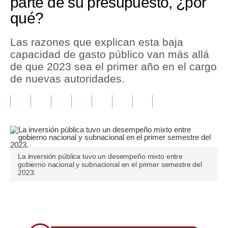
parte de su presupuesto, ¿por
qué?
Tu Dinero
Finanzas Personales
Las razones que explican esta baja
capacidad de gasto público van más allá
Inmobiliarias
de que 2023 sea el primer año en el cargo
de nuevas autoridades.
Plus G
Opinión
Editorial
Pregunta de hoy
La inversión pública tuvo un desempeño mixto entre
Blogs
gobierno nacional y subnacional en el primer semestre del
2023.
Tendencias
Lujo
Únete a nuestro canal
Viajes