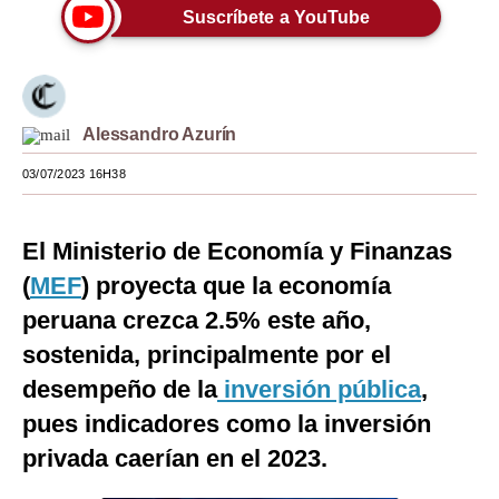
Suscríbete a YouTube
Moda
Estilos
Mundo
Alessandro Azurín
EEUU
03/07/2023 16H38
México
El Ministerio de Economía y Finanzas
España
(
MEF
) proyecta que la economía
Internacional
peruana crezca 2.5% este año,
Tecnología
sostenida, principalmente por el
desempeño de la
inversión pública
,
Club del Suscriptor
pues indicadores como la inversión
Mix
privada caerían en el 2023.
G de Gestión