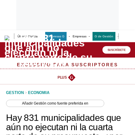
Últimas Noticias
Empresas G
Empresas
G de Gestión
Finanzas
Lo último
Peru Quiosco
SUSCRÍBETE
Portada
EXCLUSIVO PARA SUSCRIPTORES
Empresas
PLUS
G
Management & Empleo
GESTION
>
ECONOMIA
Economía
Añadir
Gestión
como fuente preferida en
Mercados
Hay 831 municipalidades que
Perú
aún no ejecutan ni la cuarta
Política