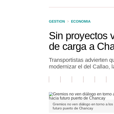
Finanzas Personales
Inmobiliarias
GESTION
>
ECONOMIA
Plus G
Sin proyectos v
Opinión
de carga a Cha
Editorial
Pregunta de hoy
Transportistas advierten 
modernizar el del Callao, 
Blogs
Tendencias
Lujo
Viajes
Gremios no ven diálogo en torno a los 
futuro puerto de Chancay
Moda