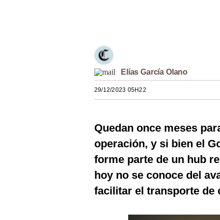
Estilos
Únete a nuestro canal
Mundo
EEUU
México
Elías García Olano
España
29/12/2023 05H22
Internacional
Quedan once meses para 
Tecnología
operación, y si bien el 
Club del Suscriptor
forme parte de un hub reg
Mix
hoy no se conoce del ava
G de Gestión
facilitar el transporte d
Notas Contratadas