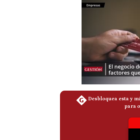
Podcast
Gestión TV
Videos
Fotogalerías
gestion.pe
¿quiénes
Somos?
Términos
Y
Condiciones
Política
De
Privacidad
Politica