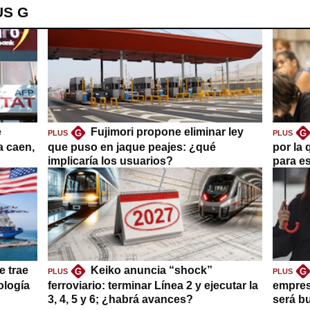
US G
e
Fujimori propone eliminar ley
G
G
PLUS
PLUS
a caen,
que puso en jaque peajes: ¿qué
por la 
implicaría los usuarios?
para es
e trae
Keiko anuncia “shock”
G
G
PLUS
PLUS
ología
ferroviario: terminar Línea 2 y ejecutar la
empres
3, 4, 5 y 6; ¿habrá avances?
será b