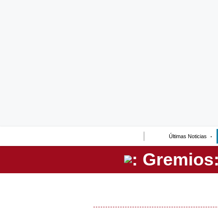
Lo último
Peru Quiosco
Portada
Empresas
Management & Empleo
Economía
Últimas Noticias
Mercados
Perú
Política
Tu Dinero