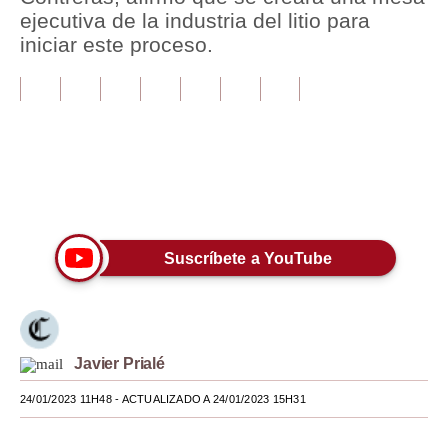
ejecutiva de la industria del litio para
Tu Dinero
iniciar este proceso.
Finanzas Personales
Inmobiliarias
Plus G
Opinión
Únete a nuestro canal
Editorial
Suscríbete a YouTube
Pregunta de hoy
Blogs
Tendencias
Javier Prialé
Lujo
24/01/2023 11H48
- ACTUALIZADO A 24/01/2023 15H31
Viajes