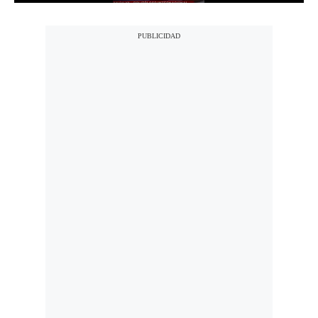
Notas Contratadas
Podcast
Gestión TV
Videos
Fotogalerías
gestion.pe
¿quiénes
Somos?
Términos
Y
Condiciones
Política
De
Privacidad