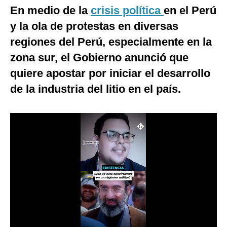
En medio de la
crisis política
en el Perú
Moda
y la ola de protestas en diversas
Estilos
regiones del Perú, especialmente en la
zona sur, el Gobierno anunció que
Mundo
quiere apostar por iniciar el desarrollo
EEUU
de la industria del litio en el país.
México
España
Internacional
Tecnología
Club del Suscriptor
Mix
G de Gestión