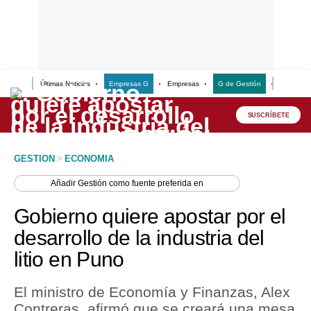
Últimas Noticias
Empresas G
Empresas
G de Gestión
Finanzas
Lo último
Peru Quiosco
SUSCRÍBETE
Portada
GESTION
>
ECONOMIA
Empresas
Añadir
Gestión
como fuente preferida en
Management & Empleo
Gobierno quiere apostar por el
Economía
desarrollo de la industria del
litio en Puno
Mercados
Perú
El ministro de Economía y Finanzas, Alex
Contreras, afirmó que se creará una mesa
Política