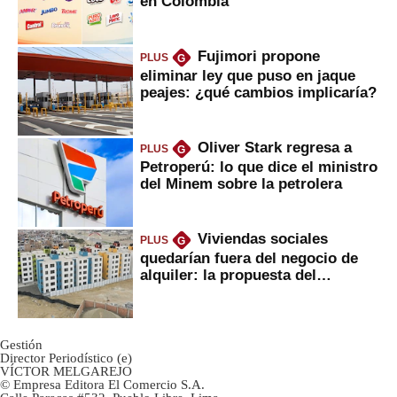
en Colombia
Fujimori propone
PLUS
G
eliminar ley que puso en jaque
peajes: ¿qué cambios implicaría?
Oliver Stark regresa a
PLUS
G
Petroperú: lo que dice el ministro
del Minem sobre la petrolera
Viviendas sociales
PLUS
G
quedarían fuera del negocio de
alquiler: la propuesta del
gobierno
Gestión
Director Periodístico (e)
VÍCTOR MELGAREJO
© Empresa Editora El Comercio S.A.