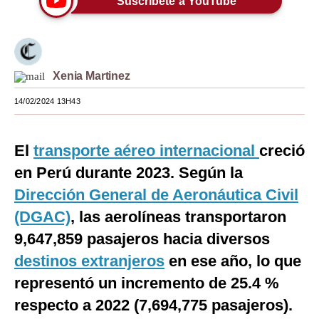
Suscríbete a YouTube
Moda
Estilos
Xenia Martinez
Mundo
14/02/2024 13H43
EEUU
México
El
transporte aéreo internacional
creció
España
en Perú durante 2023. Según la
Dirección General de Aeronáutica Civil
Internacional
(DGAC)
, las aerolíneas transportaron
Tecnología
9,647,859 pasajeros hacia diversos
Club del Suscriptor
destinos extranjeros
en ese año, lo que
Mix
representó un incremento de 25.4 %
respecto a 2022 (7,694,775 pasajeros).
G de Gestión