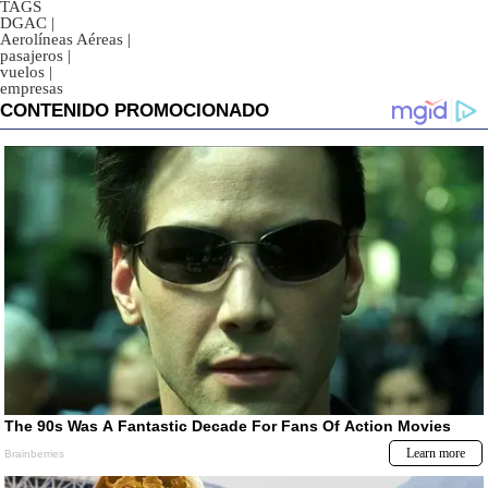
TAGS
DGAC
|
Aerolíneas Aéreas
|
pasajeros
|
vuelos
|
empresas