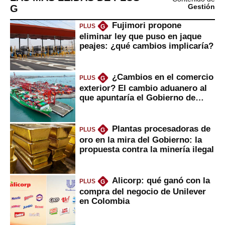
G
Gestión
Fujimori propone
PLUS
G
eliminar ley que puso en jaque
peajes: ¿qué cambios implicaría?
¿Cambios en el comercio
PLUS
G
exterior? El cambio aduanero al
que apuntaría el Gobierno de
Fujimori
Plantas procesadoras de
PLUS
G
oro en la mira del Gobierno: la
propuesta contra la minería ilegal
Alicorp: qué ganó con la
PLUS
G
compra del negocio de Unilever
en Colombia