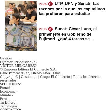
UTP, UPN y Senati: las
PLUS
G
razones por la que los capitalinos
las prefieren para estudiar
Sunat: César Luna, el
PLUS
G
primer jefe en Gobierno de
Fujimori, ¿qué 4 tareas se
marcan urgentes?
Gestión
Director Periodístico (e)
VÍCTOR MELGAREJO
© Empresa Editora El Comercio S.A.
Calle Paracas #532, Pueblo Libre, Lima.
Copyright© | Gestion.pe | Grupo El Comercio | Todos los derechos
reservados
SECCIONES:
Portada
-
Economía
-
Mundo
-
Perú
-
Tu Dinero
-
Tecnología
CONTACTO: