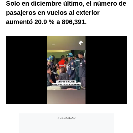
Solo en diciembre último, el número de
Notas Contratadas
pasajeros en vuelos al exterior
Podcast
aumentó 20.9 % a 896,391.
Gestión TV
Videos
Fotogalerías
gestion.pe
¿quiénes
Somos?
Términos
Y
Condiciones
Política
De
Privacidad