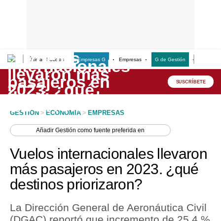
Últimas Noticias
Empresas G
Empresas
G de Gestión
Finanzas
Lo último
Peru Quiosco
SUSCRÍBETE
Portada
GESTION
>
ECONOMIA
>
EMPRESAS
Empresas
Añadir
Gestión
como fuente preferida en
Management & Empleo
Vuelos internacionales llevaron
Economía
más pasajeros en 2023. ¿qué
destinos priorizaron?
Mercados
Perú
La Dirección General de Aeronáutica Civil
(DGAC) reportó que incremento de 25.4 %
Política