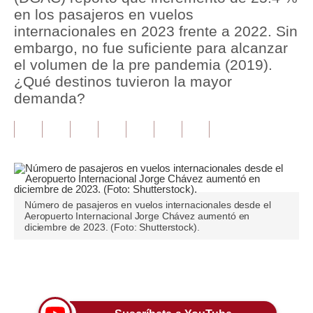
en los pasajeros en vuelos
Tu Dinero
internacionales en 2023 frente a 2022. Sin
embargo, no fue suficiente para alcanzar
Finanzas Personales
el volumen de la pre pandemia (2019).
¿Qué destinos tuvieron la mayor
Inmobiliarias
demanda?
Plus G
Opinión
Editorial
Pregunta de hoy
Número de pasajeros en vuelos internacionales desde el
Aeropuerto Internacional Jorge Chávez aumentó en
Blogs
diciembre de 2023. (Foto: Shutterstock).
Tendencias
Únete a nuestro canal
Lujo
Viajes