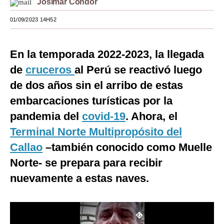
Josimar Cóndor
Moda
01/09/2023 14H52
Estilos
En la temporada 2022-2023, la llegada
Mundo
de
cruceros
al Perú se reactivó luego
EEUU
de dos años sin el arribo de estas
México
embarcaciones turísticas por la
pandemia del
covid-19
. Ahora, el
España
Terminal Norte Multipropósito del
Internacional
Callao
–también conocido como Muelle
Tecnología
Norte- se prepara para recibir
Club del Suscriptor
nuevamente a estas naves.
Mix
G de Gestión