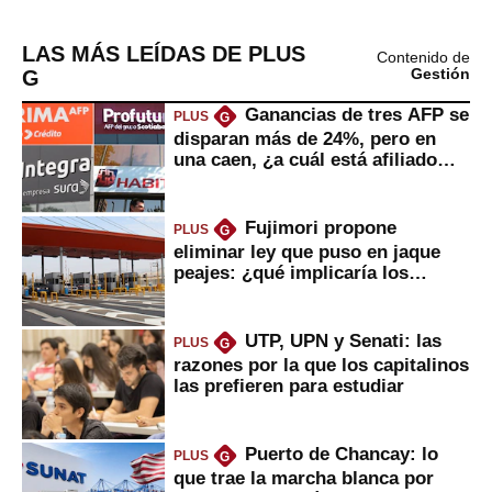
LAS MÁS LEÍDAS DE PLUS
Contenido de
G
Gestión
Ganancias de tres AFP se
PLUS
G
disparan más de 24%, pero en
una caen, ¿a cuál está afiliado
usted?
Fujimori propone
PLUS
G
eliminar ley que puso en jaque
peajes: ¿qué implicaría los
usuarios?
UTP, UPN y Senati: las
PLUS
G
razones por la que los capitalinos
las prefieren para estudiar
Puerto de Chancay: lo
PLUS
G
que trae la marcha blanca por