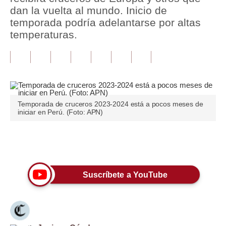
dan la vuelta al mundo. Inicio de
Tu Dinero
temporada podría adelantarse por altas
temperaturas.
Finanzas Personales
Inmobiliarias
Plus G
Opinión
Temporada de cruceros 2023-2024 está a pocos meses de
iniciar en Perú. (Foto: APN)
Editorial
Pregunta de hoy
Únete a nuestro canal
Blogs
Suscríbete a YouTube
Tendencias
Lujo
Viajes