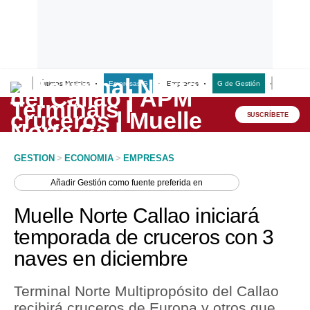
Últimas Noticias
Empresas G
Empresas
G de Gestión
Finanzas
Lo último
Peru Quiosco
SUSCRÍBETE
Portada
GESTION
>
ECONOMIA
>
EMPRESAS
Empresas
Añadir
Gestión
como fuente preferida en
Management & Empleo
Muelle Norte Callao iniciará
Economía
temporada de cruceros con 3
naves en diciembre
Mercados
Perú
Terminal Norte Multipropósito del Callao
recibirá cruceros de Europa y otros que
Política