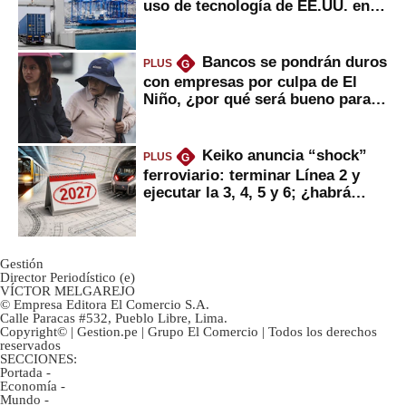
uso de tecnología de EE.UU. en
mercancías
Bancos se pondrán duros
PLUS
G
con empresas por culpa de El
Niño, ¿por qué será bueno para
ahorristas?
Keiko anuncia “shock”
PLUS
G
ferroviario: terminar Línea 2 y
ejecutar la 3, 4, 5 y 6; ¿habrá
avances?
Gestión
Director Periodístico (e)
VÍCTOR MELGAREJO
© Empresa Editora El Comercio S.A.
Calle Paracas #532, Pueblo Libre, Lima.
Copyright© | Gestion.pe | Grupo El Comercio | Todos los derechos
reservados
SECCIONES:
Portada
-
Economía
-
Mundo
-