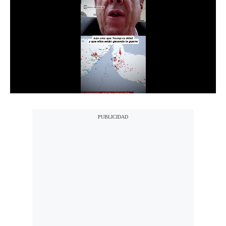
Notas Contratadas
Podcast
Gestión TV
Videos
Fotogalerías
gestion.pe
¿quiénes
Somos?
Términos
Y
Condiciones
Política
De
Privacidad