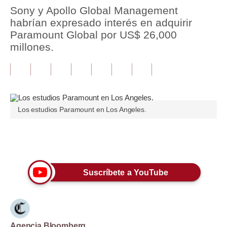
Sony y Apollo Global Management
Tu Dinero
habrían expresado interés en adquirir
Paramount Global por US$ 26,000
Finanzas Personales
millones.
Inmobiliarias
Plus G
Opinión
Los estudios Paramount en Los Angeles.
Editorial
Pregunta de hoy
Únete a nuestro canal
Blogs
Suscríbete a YouTube
Tendencias
Lujo
Viajes
Agencia Bloomberg