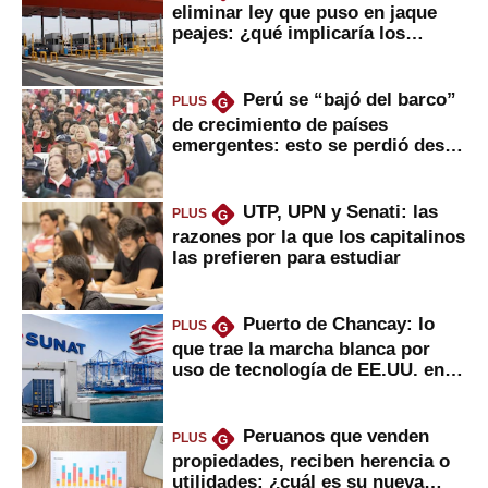
eliminar ley que puso en jaque
peajes: ¿qué implicaría los
usuarios?
Perú se “bajó del barco”
PLUS
G
de crecimiento de países
emergentes: esto se perdió desde
2022
UTP, UPN y Senati: las
PLUS
G
razones por la que los capitalinos
las prefieren para estudiar
Puerto de Chancay: lo
PLUS
G
que trae la marcha blanca por
uso de tecnología de EE.UU. en
mercancías
Peruanos que venden
PLUS
G
propiedades, reciben herencia o
utilidades: ¿cuál es su nueva