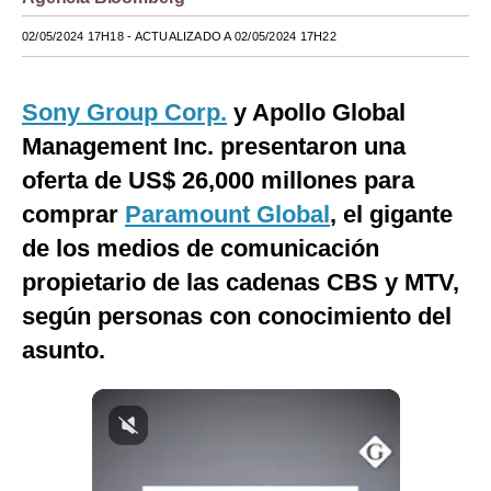
Moda
02/05/2024 17H18
- ACTUALIZADO A 02/05/2024 17H22
Estilos
Sony Group Corp.
y Apollo Global
Mundo
Management Inc. presentaron una
EEUU
oferta de US$ 26,000 millones para
México
comprar
Paramount Global
, el gigante
de los medios de comunicación
España
propietario de las cadenas CBS y MTV,
Internacional
según personas con conocimiento del
Tecnología
asunto.
Club del Suscriptor
Mix
G de Gestión