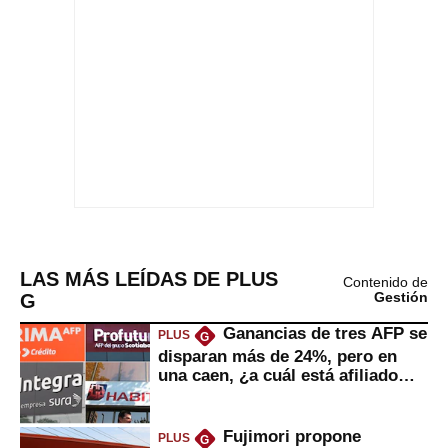
LAS MÁS LEÍDAS DE PLUS
Contenido de
G
Gestión
Ganancias de tres AFP se
PLUS
G
disparan más de 24%, pero en
una caen, ¿a cuál está afiliado
usted?
Fujimori propone
PLUS
G