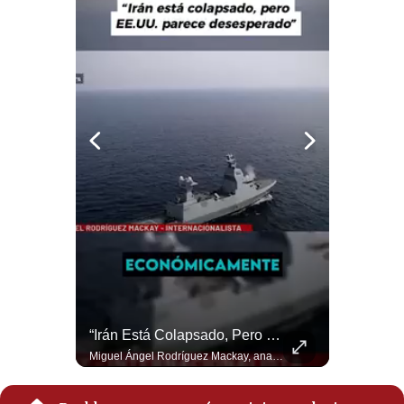
Notas Contratadas
Podcast
Gestión TV
Videos
Fotogalerías
gestion.pe
¿quiénes
Somos?
Términos
Y
¿Por Qué Irán Ya NO Le Teme A Donald Trump? | #radar24
“Irán Está Colapsado, Pero EE.UU. Parece Desesperado” | #radar24
Condiciones
Según el entrevistado, las repetidas amenazas de Donald Trump y sus posteriores retrocesos habrían reducido su credibilidad ante Irán. Los nuevos sectores radicales iraníes interpretarían esta conducta como una señal de debilidad y considerarían que resistir durante meses frente a Estados Unidos ya representa una victoria. #DonaldTrump #Irán #EstadosUnidos #Geopolitica #NoticiasInternacionales #Shorts #MedioOriente 👉 Suscríbete y activa la campana para no perderte nuestro análisis diario. 🌎 Síguenos en nuestras redes sociales: 📌 Web oficial: https://gestion.pe/mundo/ 📌 LinkedIn: http://bit.ly/3HYIET0 📌 X (Twitter): http://bit.ly/4noZtX9 📌 TikTok: http://bit.ly/4evB6TO
Miguel Ángel Rodríguez Mackay, analista internacional, sostiene que las negociaciones fueron impulsadas por Irán y no por Estados Unidos. Según su análisis, Teherán estaría debilitado militar y económicamente, aunque la narrativa internacional presenta a Trump como el líder desesperado por terminar una guerra que no puede ganar. #Geopolitica #Iran #DonaldTrump #RodriguezMackay #EEUU #NoticiasInternacionales #PoliticaInternacional #AnalisisGeopolitico #Shorts 👉 Suscríbete y activa la campana para no perderte nuestro análisis diario. 🌎 Síguenos en nuestras redes sociales: 📌 Web oficial: https://gestion.pe/mundo/ 📌 LinkedIn: http://bit.ly/3HYIET0 📌 X (Twitter): http://bit.ly/4noZtX9 📌 TikTok: http://bit.ly/4evB6TO
Política
De
Privacidad