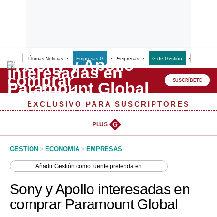
Últimas Noticias
Empresas G
Empresas
G de Gestión
Finanzas
Lo último
Peru Quiosco
SUSCRÍBETE
Portada
EXCLUSIVO PARA SUSCRIPTORES
Empresas
PLUS
G
Management & Empleo
GESTION
>
ECONOMIA
>
EMPRESAS
Economía
Añadir
Gestión
como fuente preferida en
Mercados
Sony y Apollo interesadas en
Perú
comprar Paramount Global
Política