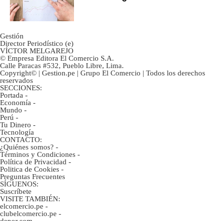
inversión clave?
Gestión
Director Periodístico (e)
VÍCTOR MELGAREJO
© Empresa Editora El Comercio S.A.
Calle Paracas #532, Pueblo Libre, Lima.
Copyright© | Gestion.pe | Grupo El Comercio | Todos los derechos
reservados
SECCIONES:
Portada
-
Economía
-
Mundo
-
Perú
-
Tu Dinero
-
Tecnología
CONTACTO:
¿Quiénes somos?
-
Términos y Condiciones
-
Política de Privacidad
-
Politica de Cookies
-
Preguntas Frecuentes
SÍGUENOS:
Suscríbete
VISITE TAMBIÉN:
elcomercio.pe
-
clubelcomercio.pe
-
depor.com
-