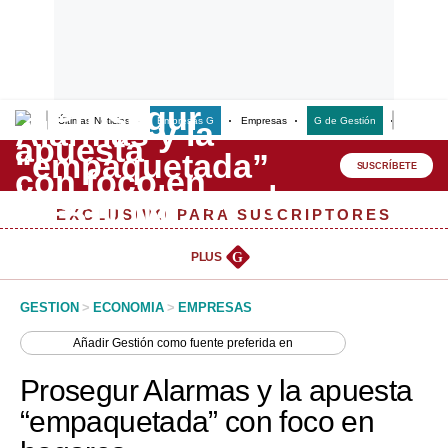
Últimas Noticias
Empresas G
Empresas
G de Gestión
Finanzas
Lo último
Peru Quiosco
SUSCRÍBETE
Portada
EXCLUSIVO PARA SUSCRIPTORES
Empresas
PLUS
G
Management & Empleo
GESTION
>
ECONOMIA
>
EMPRESAS
Economía
Añadir
Gestión
como fuente preferida en
Mercados
Prosegur Alarmas y la apuesta
Perú
“empaquetada” con foco en
Política