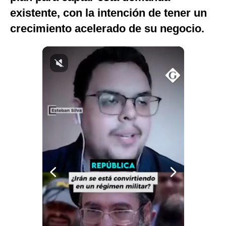
existente, con la intención de tener un
Notas Contratadas
crecimiento acelerado de su negocio.
Podcast
Gestión TV
Videos
Fotogalerías
gestion.pe
¿quiénes
Somos?
Términos
Y
Condiciones
Política
De
Privacidad