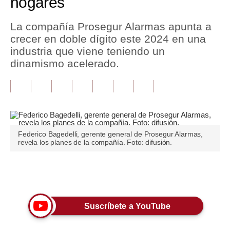
hogares
Tu Dinero
La compañía Prosegur Alarmas apunta a
crecer en doble dígito este 2024 en una
Finanzas Personales
industria que viene teniendo un
Inmobiliarias
dinamismo acelerado.
Plus G
Opinión
Editorial
Federico Bagedelli, gerente general de Prosegur Alarmas,
revela los planes de la compañía. Foto: difusión.
Pregunta de hoy
Blogs
Únete a nuestro canal
Tendencias
Lujo
Suscríbete a YouTube
Viajes