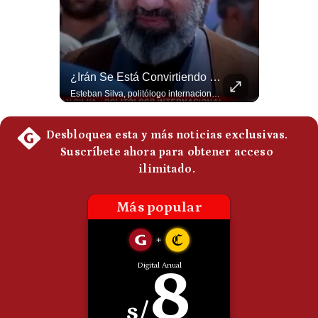
Politica
De
Cookies
Preguntas
Frecuentes
Tragedia En Tailandia: Joven De 14 Años Ataca A Su Familia Y Colegio | Gestión Mundo
¿Irán Se Está Convirtiendo En Un Régimen Militar? | #radar24
Un adolescente de 14 años mató a sus abuelos y luego atacó su colegio de secundaria en Tailandia, dejando cinco fallecidos adicionales y más de 30 heridos antes de quitarse la vida. Según las autoridades y el primer ministro Anutin Charnvirakul, el hecho habría sido motivado por estrés académico extremo. El suceso reabre el debate sobre la alta posesión de armas de fuego en el país asiático. #Tailandia #Noticias #UltimaHora #NoticiasInternacionales #Shorts 👉 Suscríbete y activa la campana para no perderte nuestro análisis diario. 🌎 Síguenos en nuestras redes sociales: 📌 Web oficial: https://gestion.pe/mundo/ 📌 LinkedIn: http://bit.ly/3HYIET0 📌 X (Twitter): http://bit.ly/4noZtX9 📌 TikTok: http://bit.ly/4evB6TO
Esteban Silva, politólogo internacional, señala que algunos analistas consideran que la estructura religiosa iraní estaría sirviendo para sostener el poder de una cúpula militar. Explica que la Guardia Revolucionaria está aumentando su influencia sobre la seguridad, las decisiones estratégicas y hasta asuntos económicos como el estrecho de Ormuz. #Iran #GuardiaRevolucionaria #Geopolitica #NoticiasInternacionales #Shorts 👉 Suscríbete y activa la campana para no perderte nuestro análisis diario. 🌎 Síguenos en nuestras redes sociales: 📌 Web oficial: https://gestion.pe/mundo/ 📌 LinkedIn: http://bit.ly/3HYIET0 📌 X (Twitter): http://bit.ly/4noZtX9 📌 TikTok: http://bit.ly/4evB6TO