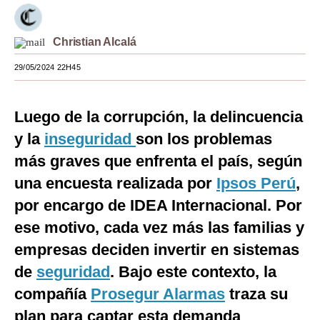
Moda
Christian Alcalá
Estilos
29/05/2024 22H45
Mundo
EEUU
Luego de la corrupción, la delincuencia
México
y la
inseguridad
son los problemas
más graves que enfrenta el país, según
España
una encuesta realizada por
Ipsos Perú
,
Internacional
por encargo de IDEA Internacional. Por
Tecnología
ese motivo, cada vez más las familias y
empresas deciden invertir en sistemas
Club del Suscriptor
de
seguridad
. Bajo este contexto, la
Mix
compañía
Prosegur Alarmas
traza su
G de Gestión
plan para captar esta demanda