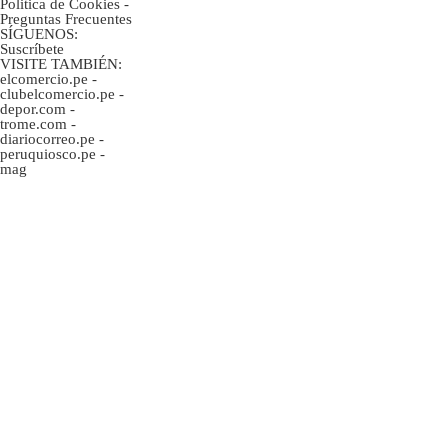
Politica de Cookies
-
Preguntas Frecuentes
SÍGUENOS:
Suscríbete
VISITE TAMBIÉN:
elcomercio.pe
-
clubelcomercio.pe
-
depor.com
-
trome.com
-
diariocorreo.pe
-
peruquiosco.pe
-
mag