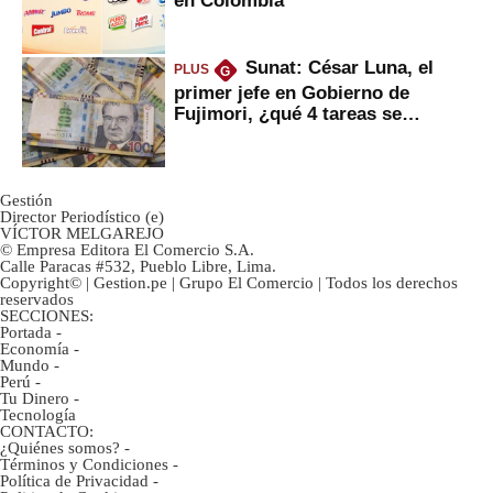
Sunat: César Luna, el
PLUS
G
primer jefe en Gobierno de
Fujimori, ¿qué 4 tareas se
marcan urgentes?
Gestión
Director Periodístico (e)
VÍCTOR MELGAREJO
© Empresa Editora El Comercio S.A.
Calle Paracas #532, Pueblo Libre, Lima.
Copyright© | Gestion.pe | Grupo El Comercio | Todos los derechos
reservados
SECCIONES:
Portada
-
Economía
-
Mundo
-
Perú
-
Tu Dinero
-
Tecnología
CONTACTO:
¿Quiénes somos?
-
Términos y Condiciones
-
Política de Privacidad
-