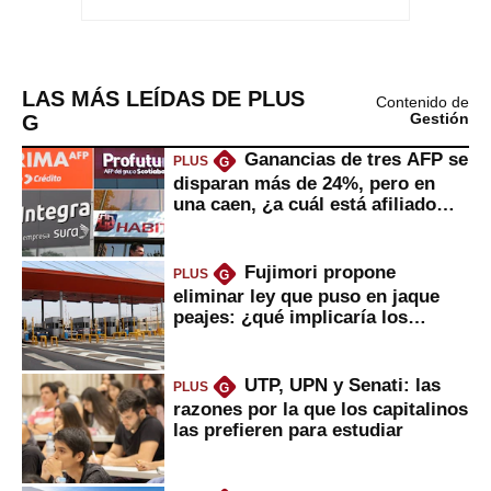
LAS MÁS LEÍDAS DE PLUS
Contenido de
G
Gestión
Ganancias de tres AFP se
PLUS
G
disparan más de 24%, pero en
una caen, ¿a cuál está afiliado
usted?
Fujimori propone
PLUS
G
eliminar ley que puso en jaque
peajes: ¿qué implicaría los
usuarios?
UTP, UPN y Senati: las
PLUS
G
razones por la que los capitalinos
las prefieren para estudiar