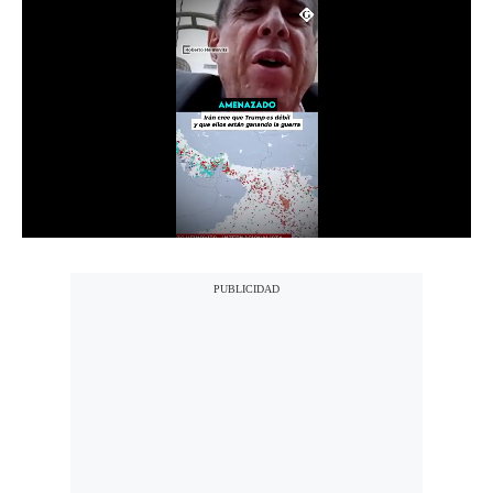
Notas Contratadas
Podcast
Gestión TV
Videos
Fotogalerías
gestion.pe
¿quiénes
Somos?
Términos
Y
Condiciones
Política
De
Privacidad