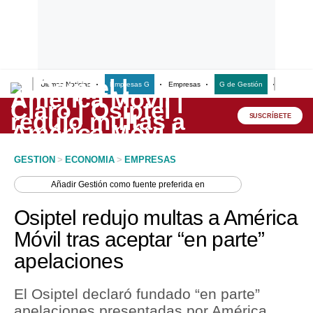
Últimas Noticias
Empresas G
Empresas
G de Gestión
Finanzas
Lo último
Peru Quiosco
SUSCRÍBETE
Portada
GESTION
>
ECONOMIA
>
EMPRESAS
Empresas
Añadir
Gestión
como fuente preferida en
Management & Empleo
Osiptel redujo multas a América
Economía
Móvil tras aceptar “en parte”
apelaciones
Mercados
Perú
El Osiptel declaró fundado “en parte”
apelaciones presentadas por América
Política