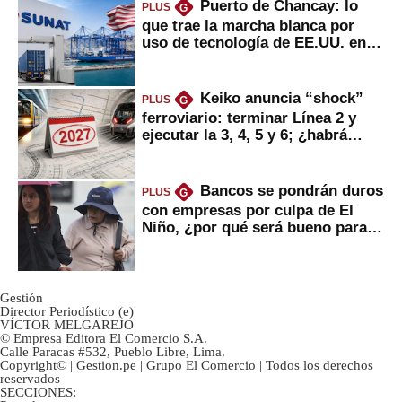
Puerto de Chancay: lo
PLUS
G
que trae la marcha blanca por
uso de tecnología de EE.UU. en
mercancías
Keiko anuncia “shock”
PLUS
G
ferroviario: terminar Línea 2 y
ejecutar la 3, 4, 5 y 6; ¿habrá
avances?
Bancos se pondrán duros
PLUS
G
con empresas por culpa de El
Niño, ¿por qué será bueno para
ahorristas?
Gestión
Director Periodístico (e)
VÍCTOR MELGAREJO
© Empresa Editora El Comercio S.A.
Calle Paracas #532, Pueblo Libre, Lima.
Copyright© | Gestion.pe | Grupo El Comercio | Todos los derechos
reservados
SECCIONES: