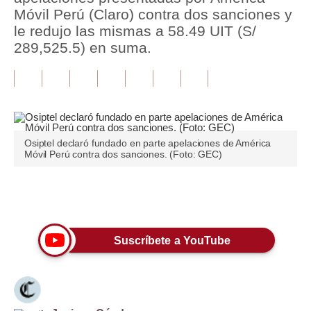
Móvil Perú (Claro) contra dos sanciones y
Tu Dinero
le redujo las mismas a 58.49 UIT (S/
289,525.5) en suma.
Finanzas Personales
Inmobiliarias
Plus G
Opinión
Osiptel declaró fundado en parte apelaciones de América
Móvil Perú contra dos sanciones. (Foto: GEC)
Editorial
Pregunta de hoy
Únete a nuestro canal
Blogs
Suscríbete a YouTube
Tendencias
Lujo
Viajes