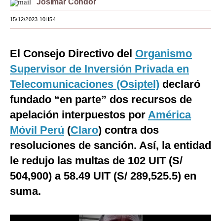
Josimar Cóndor
Moda
15/12/2023 10H54
Estilos
El Consejo Directivo del
Organismo
Mundo
Supervisor de Inversión Privada en
EEUU
Telecomunicaciones (Osiptel)
declaró
México
fundado “en parte” dos recursos de
apelación interpuestos por
América
España
Móvil Perú
(
Claro
) contra dos
Internacional
resoluciones de sanción. Así, la entidad
Tecnología
le redujo las multas de 102 UIT (S/
Club del Suscriptor
504,900) a 58.49 UIT (S/ 289,525.5) en
suma.
Mix
G de Gestión