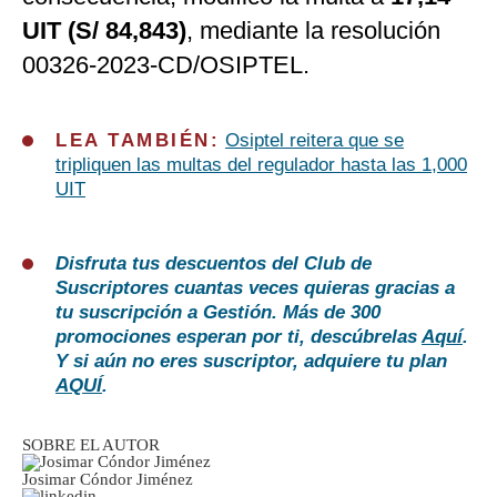
UIT (S/ 84,843)
, mediante la
resolución
00326-2023-CD/OSIPTEL.
LEA TAMBIÉN:
Osiptel reitera que se
tripliquen las multas del regulador hasta las 1,000
UIT
Disfruta tus descuentos del Club de
Suscriptores cuantas veces quieras gracias a
tu suscripción a Gestión. Más de 300
promociones esperan por ti, descúbrelas
Aquí
.
Y si aún no eres suscriptor, adquiere tu plan
AQUÍ
.
SOBRE EL AUTOR
Josimar Cóndor Jiménez